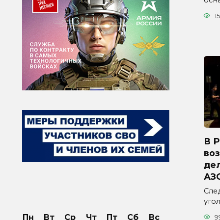
осн
15
В 
во
дел
АЗ
Сле
уго
Пн
Вт
Ср
Чт
Пт
Сб
Вс
9