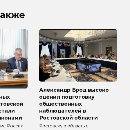
также
Александр Брод высоко
ных
оценил подготовку
стовской
общественных
 стали
наблюдателей в
аконами
Ростовской области
уме России
Ростовскую область с