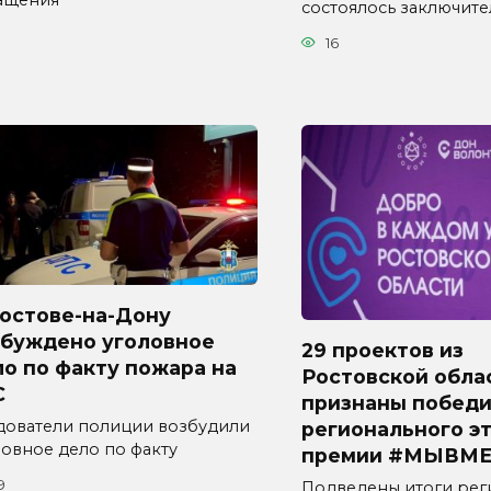
ащения
состоялось заключит
16
Ростове-на-Дону
збуждено уголовное
29 проектов из
о по факту пожара на
Ростовской обла
С
признаны побед
дователи полиции возбудили
регионального э
ловное дело по факту
премии #МЫВМЕ
9
Подведены итоги рег