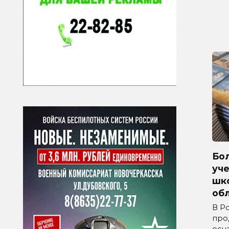
Бол
уче
шк
обл
В Р
про