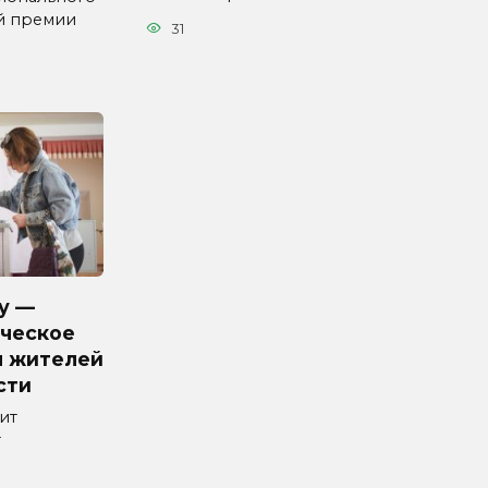
й премии
31
у —
ческое
я жителей
сти
ит
т