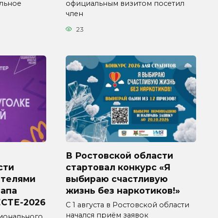
ельное
официальным визитом посетил
член
23
В Ростовской области
сти
стартовал конкурс «Я
ителями
выбираю счастливую
тапа
жизнь без наркотиков!»
СТЕ-2026
С 1 августа в Ростовской области
начался приём заявок
ионального