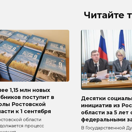
Читайте 
ее 1,15 млн новых
бников поступит в
Десятки социаль
олы Ростовской
инициатив из Ро
асти к 1 сентября
области за 5 лет
федеральными з
остовской области
должается процесс
В Государственной Д