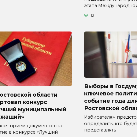
этапа Международно
12
Выборы в Госдум
ключевое полити
Ростовской области
событие года дл
ртовал конкурс
Ростовской обла
учший муниципальный
ужащий»
Избирателям предсто
определить, кто буде
ался прием документов на
представлять
стие в конкурсе «Лучший