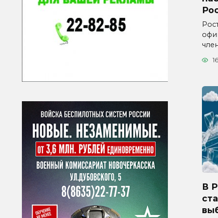
Ро
Рос
офи
чле
1
В 
ста
вы