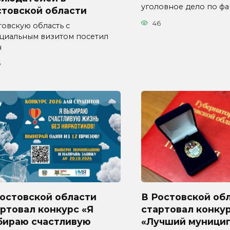
уголовное дело по фа
стовской области
46
товскую область с
циальным визитом посетил
н
6
Ростовской области
В Ростовской об
ртовал конкурс «Я
стартовал конку
бираю счастливую
«Лучший муници