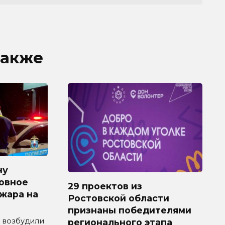
также
ну
овное
29 проектов из
ожара на
Ростовской области
признаны победителями
 возбудили
регионального этапа