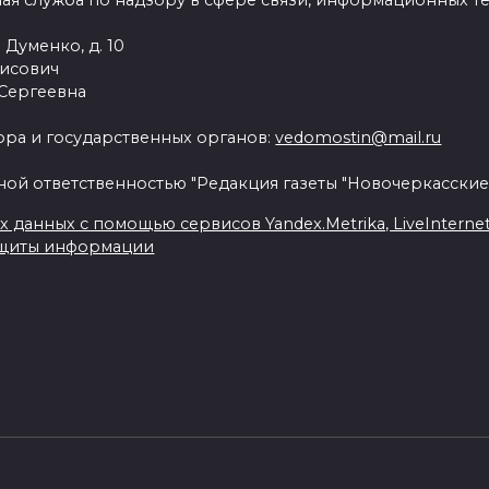
ая служба по надзору в сфере связи, информационных т
 Думенко, д. 10
рисович
 Сергеевна
ра и государственных органов:
vedomostin@mail.ru
ной ответственностью "Редакция газеты "Новочеркасские
данных с помощью сервисов Yandex.Metrika, LiveInternet, 
ащиты информации