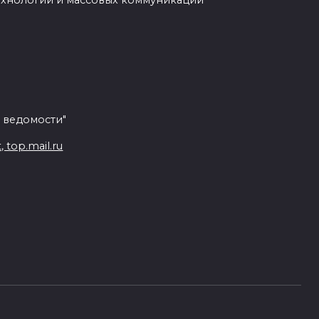
ехнологий и массовых коммуникаций
 ведомости"
top.mail.ru