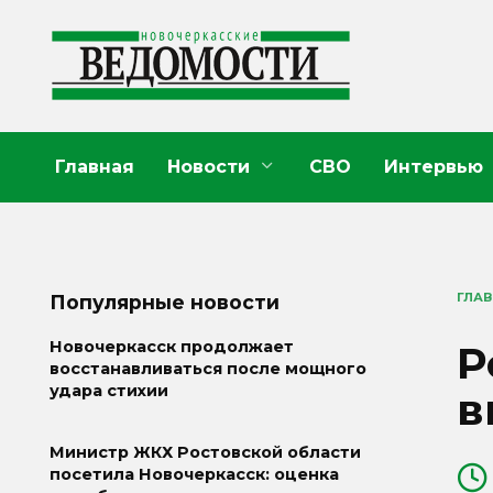
Перейти
к
содержанию
Главная
Новости
СВО
Интервью
ГЛА
Популярные новости
Р
Новочеркасск продолжает
восстанавливаться после мощного
удара стихии
в
Министр ЖКХ Ростовской области
посетила Новочеркасск: оценка