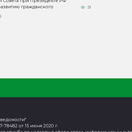
н Совета при Президенте РФ
развитию гражданского
51
6
 ведомости"
78482 от 15 июня 2020 г.