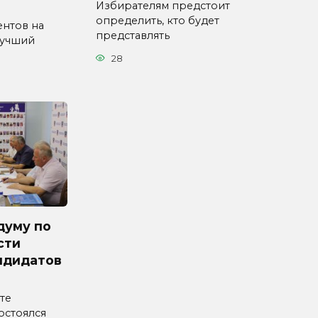
Избирателям предстоит
определить, кто будет
ентов на
представлять
Лучший
28
думу по
сти
ндидатов
те
остоялся