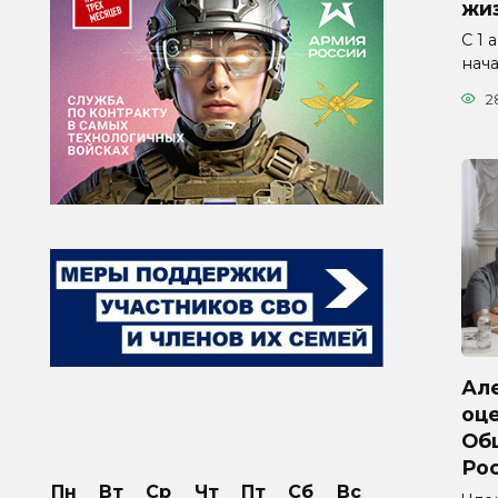
жиз
С 1 
нач
2
Ал
оц
Об
Ро
Пн
Вт
Ср
Чт
Пт
Сб
Вс