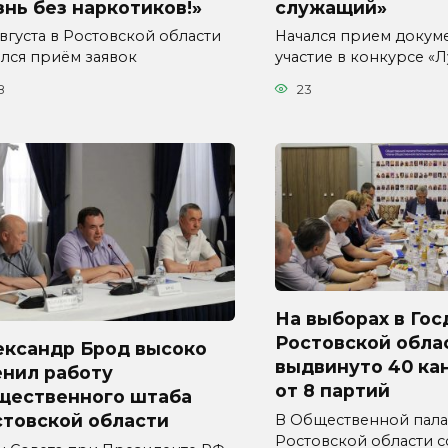
нь без наркотиков!»
служащий»
августа в Ростовской области
Начался прием докум
ался приём заявок
участие в конкурсе «
8
23
На выборах в Гос
Ростовской обла
ександр Брод высоко
выдвинуто 40 ка
енил работу
от 8 партий
щественного штаба
стовской области
В Общественной пала
Ростовской области с