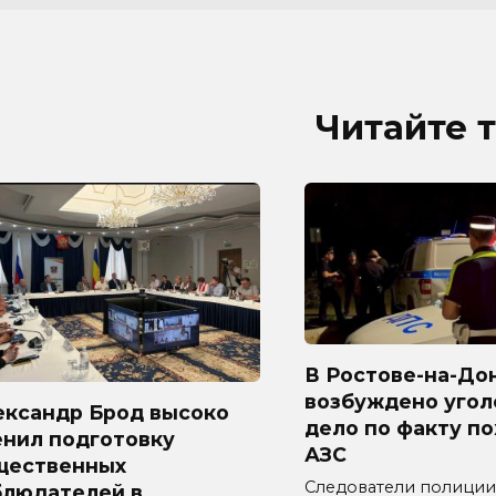
Читайте 
В Ростове-на-До
возбуждено угол
ександр Брод высоко
дело по факту п
енил подготовку
АЗС
щественных
Следователи полиции
блюдателей в