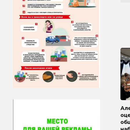
Ал
оц
об
на