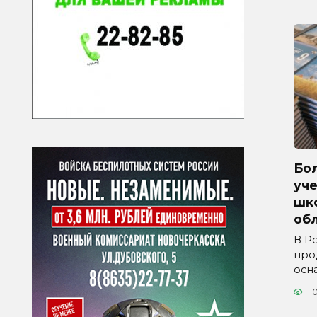
Бол
уче
шк
обл
В Р
про
осн
1