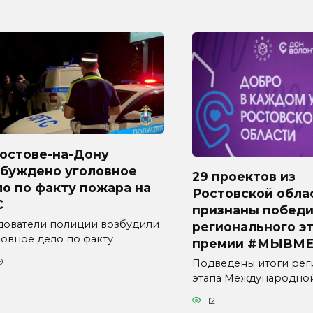
Ростове-на-Дону
збуждено уголовное
29 проектов из
о по факту пожара на
Ростовской обла
С
признаны побед
дователи полиции возбудили
регионального э
ловное дело по факту
премии #МЫВМЕ
9
Подведены итоги рег
этапа Международно
12