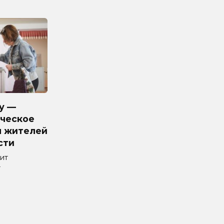
у —
ческое
я жителей
сти
ит
т