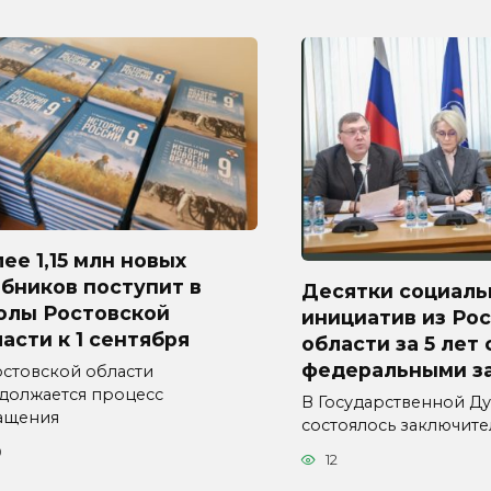
ее 1,15 млн новых
бников поступит в
Десятки социаль
олы Ростовской
инициатив из Ро
асти к 1 сентября
области за 5 лет
федеральными з
остовской области
должается процесс
В Государственной Д
ащения
состоялось заключит
0
12