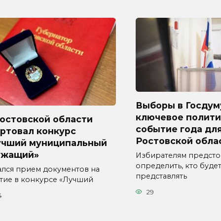
Выборы в Госдум
ключевое полити
Ростовской области
событие года дл
ртовал конкурс
Ростовской обла
учший муниципальный
ужащий»
Избирателям предсто
определить, кто буде
ался прием документов на
представлять
стие в конкурсе «Лучший
29
4