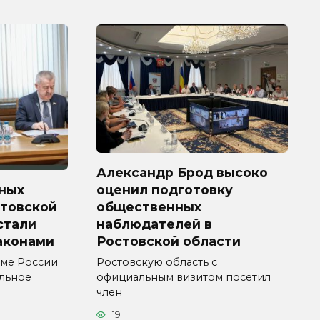
Александр Брод высоко
ных
оценил подготовку
стовской
общественных
 стали
наблюдателей в
аконами
Ростовской области
уме России
Ростовскую область с
ельное
официальным визитом посетил
член
19