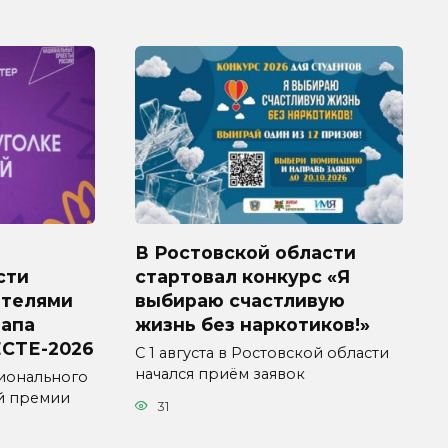
В Ростовской области
сти
стартовал конкурс «Я
ителями
выбираю счастливую
тапа
жизнь без наркотиков!»
СТЕ-2026
С 1 августа в Ростовской области
начался приём заявок
ионального
й премии
31