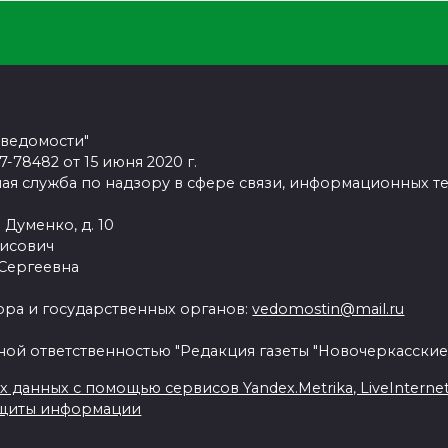
 ведомости"
78482 от 15 июня 2020 г.
ая служба по надзору в сфере связи, информационных т
 Думенко, д. 10
рисович
 Сергеевна
ра и государственных органов:
vedomostin@mail.ru
ной ответственностью "Редакция газеты "Новочеркасские
данных с помощью сервисов Yandex.Metrika, LiveInternet, 
ащиты информации