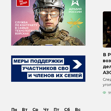
В 
во
дел
АЗ
Сле
уго
9
Пн
Вт
Ср
Чт
Пт
Сб
Вс