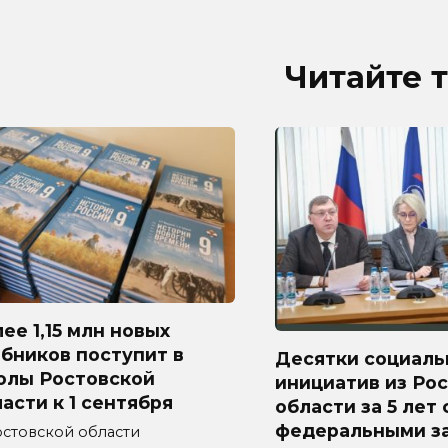
Читайте 
ее 1,15 млн новых
бников поступит в
Десятки социаль
олы Ростовской
инициатив из Ро
асти к 1 сентября
области за 5 лет
федеральными з
остовской области