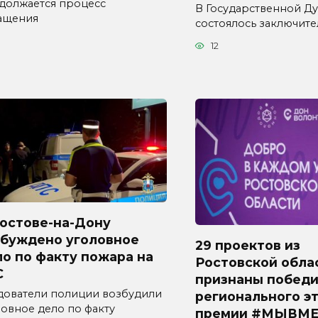
должается процесс
В Государственной Д
ащения
состоялось заключит
12
Ростове-на-Дону
збуждено уголовное
29 проектов из
о по факту пожара на
Ростовской обла
С
признаны побед
дователи полиции возбудили
регионального э
ловное дело по факту
премии #МЫВМЕ