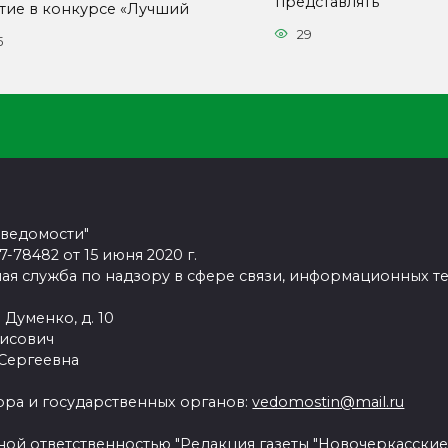
представлять
стие в конкурсе «Лучший
29
5
 ведомости"
78482 от 15 июня 2020 г.
ая служба по надзору в сфере связи, информационных т
 Думенко, д. 10
рисович
 Сергеевна
ра и государственных органов:
vedomostin@mail.ru
ной ответственностью "Редакция газеты "Новочеркасские