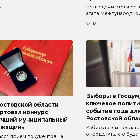
9
Подведены итоги рег
этапа Международно
12
Выборы в Госдум
ключевое полити
Ростовской области
событие года дл
ртовал конкурс
Ростовской обла
учший муниципальный
ужащий»
Избирателям предсто
определить, кто буде
ался прием документов на