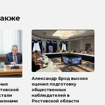
также
Александр Брод высоко
ных
оценил подготовку
стовской
общественных
 стали
наблюдателей в
аконами
Ростовской области