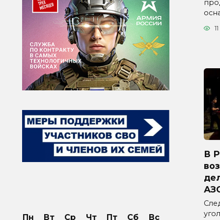
про
осн
11
В 
во
дел
АЗ
Сле
уго
Пн
Вт
Ср
Чт
Пт
Сб
Вс