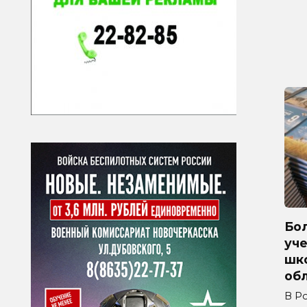
Бол
уче
шк
обл
В Р