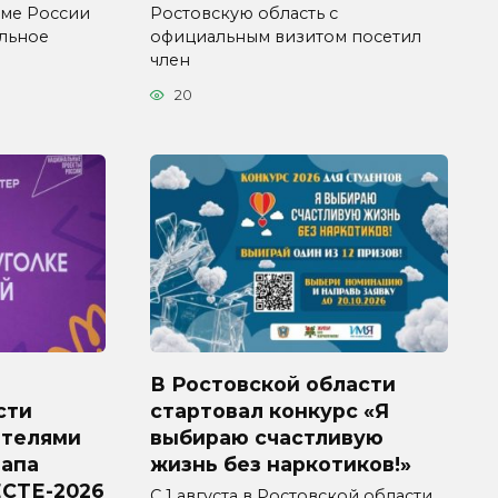
уме России
Ростовскую область с
ельное
официальным визитом посетил
член
20
В Ростовской области
сти
стартовал конкурс «Я
ителями
выбираю счастливую
тапа
жизнь без наркотиков!»
СТЕ-2026
С 1 августа в Ростовской области