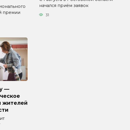
начался приём заявок
ионального
й премии
31
у —
ческое
я жителей
сти
ит
т