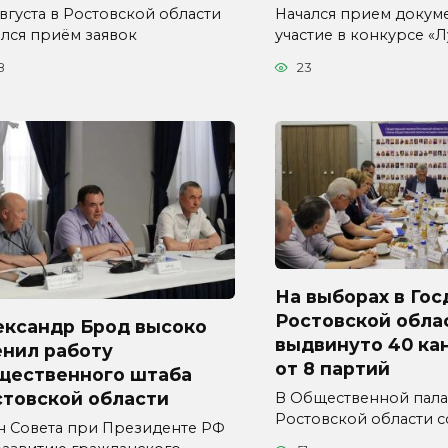
августа в Ростовской области
Начался прием докум
ался приём заявок
участие в конкурсе «
8
23
На выборах в Гос
Ростовской обла
ександр Брод высоко
выдвинуто 40 ка
енил работу
от 8 партий
щественного штаба
стовской области
В Общественной пала
Ростовской области с
н Совета при Президенте РФ