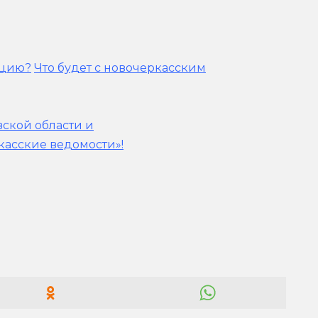
ацию?
Что будет с новочеркасским
вской области и
касские ведомости»!