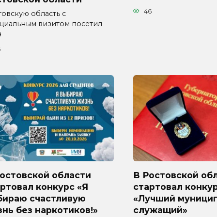
46
товскую область с
циальным визитом посетил
н
6
Ростовской области
В Ростовской об
ртовал конкурс «Я
стартовал конку
бираю счастливую
«Лучший муници
нь без наркотиков!»
служащий»