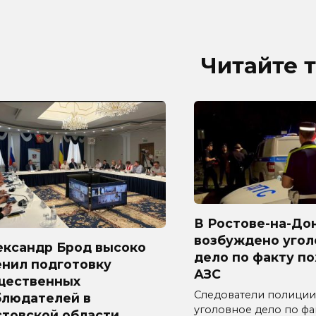
Читайте 
В Ростове-на-До
возбуждено угол
ександр Брод высоко
дело по факту п
енил подготовку
АЗС
щественных
Следователи полиции
блюдателей в
уголовное дело по фа
стовской области