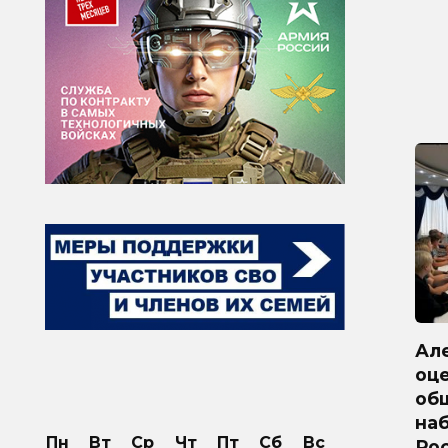
Ал
оц
об
на
Пн
Вт
Ср
Чт
Пт
Сб
Вс
Ро