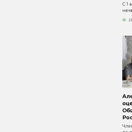
С 1 
нач
2
Ал
оц
Об
Ро
Чле