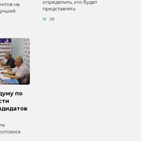
определить, кто будет
ентов на
представлять
Лучший
28
думу по
сти
ндидатов
те
остоялся