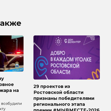
также
ну
овное
29 проектов из
ожара на
Ростовской области
признаны победителями
 возбудили
регионального этапа
кту
премии #МЫВМЕСТЕ-2026