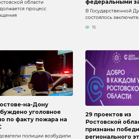
федеральными з
остовской области
должается процесс
В Государственной Д
ащения
состоялось заключит
4
15
Ростове-на-Дону
збуждено уголовное
29 проектов из
о по факту пожара на
Ростовской обла
С
признаны побед
дователи полиции возбудили
регионального э