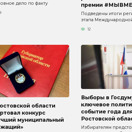
ловное дело по факту
премии #МЫВМЕ
9
Подведены итоги рег
этапа Международно
12
Выборы в Госдум
ключевое полити
Ростовской области
событие года дл
ртовал конкурс
Ростовской обла
учший муниципальный
ужащий»
Избирателям предсто