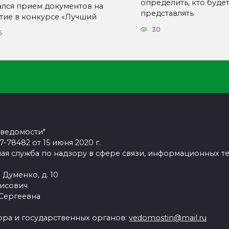
определить, кто буде
ался прием документов на
представлять
стие в конкурсе «Лучший
30
5
 ведомости"
78482 от 15 июня 2020 г.
ая служба по надзору в сфере связи, информационных т
 Думенко, д. 10
рисович
 Сергеевна
ра и государственных органов:
vedomostin@mail.ru