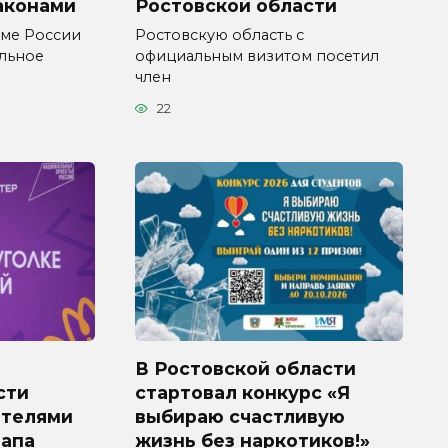
аконами
Ростовской области
уме России
Ростовскую область с
ельное
официальным визитом посетил
член
22
В Ростовской области
сти
стартовал конкурс «Я
ителями
выбираю счастливую
тапа
жизнь без наркотиков!»