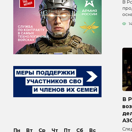
В Р
про
осн
1
В 
во
дел
АЗ
Сле
Пн
Вт
Ср
Чт
Пт
Сб
Вс