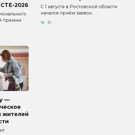
СТЕ-2026
С 1 августа в Ростовской области
начался приём заявок
ионального
й премии
31
у —
ческое
я жителей
сти
ит