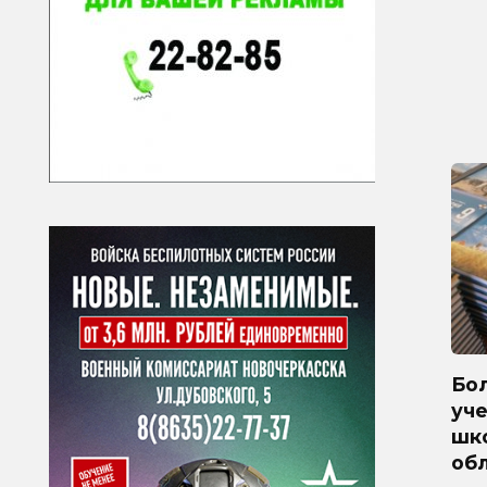
Бол
уче
шк
обл