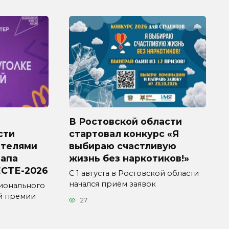
В Ростовской области
сти
стартовал конкурс «Я
ителями
выбираю счастливую
тапа
жизнь без наркотиков!»
СТЕ-2026
С 1 августа в Ростовской области
начался приём заявок
ионального
й премии
27