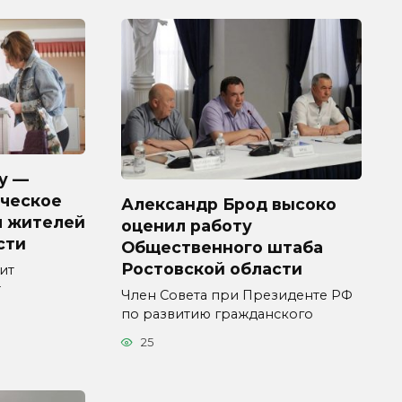
у —
ческое
Александр Брод высоко
я жителей
оценил работу
сти
Общественного штаба
Ростовской области
ит
т
Член Совета при Президенте РФ
по развитию гражданского
25