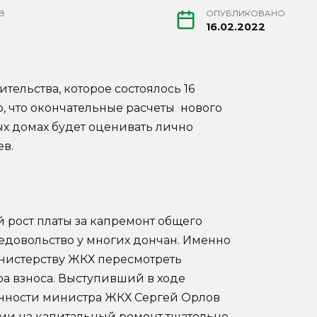
В
ОПУБЛИКОВАНО
16.02.2022
тельства, которое состоялось 16
, что окончательные расчеты нового
ых домах будет оценивать лично
ев.
й рост платы за капремонт общего
едовольство у многих дончан. Именно
инистерству ЖКХ пересмотреть
а взноса. Выступивший в ходе
нности министра ЖКХ Сергей Орлов
ми на капитальный ремонт тщательно