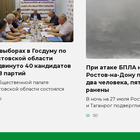
выборах в Госдуму по
стовской области
двинуто 40 кандидатов
При атаке БПЛА 
8 партий
Ростов-на-Дону 
два человека, пя
бщественной палате
товской области состоялся
ранены
В ночь на 27 июля Ро
9
и Таганрог подвергли
50