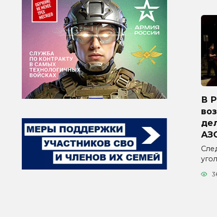
В 
во
дел
АЗ
Сле
уго
3