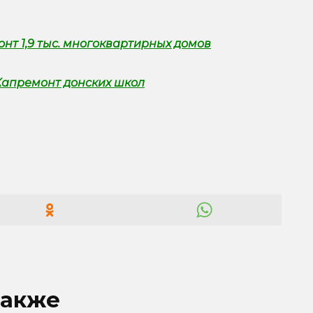
онт 1,9 тыс. многоквартирных домов
Капремонт донских школ
также