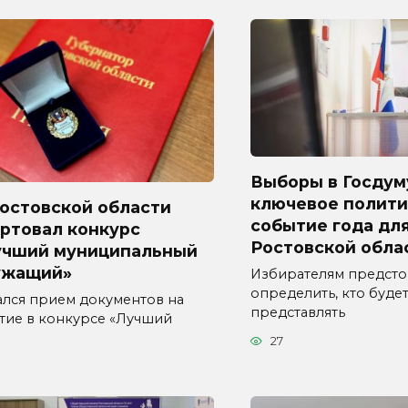
Выборы в Госдум
ключевое полити
Ростовской области
событие года дл
ртовал конкурс
Ростовской обла
учший муниципальный
ужащий»
Избирателям предсто
определить, кто буде
ался прием документов на
представлять
стие в конкурсе «Лучший
27