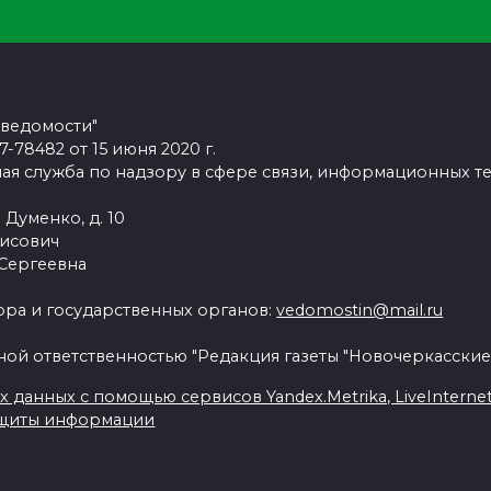
 ведомости"
78482 от 15 июня 2020 г.
ая служба по надзору в сфере связи, информационных т
 Думенко, д. 10
рисович
 Сергеевна
ра и государственных органов:
vedomostin@mail.ru
ной ответственностью "Редакция газеты "Новочеркасские
данных с помощью сервисов Yandex.Metrika, LiveInternet, 
ащиты информации