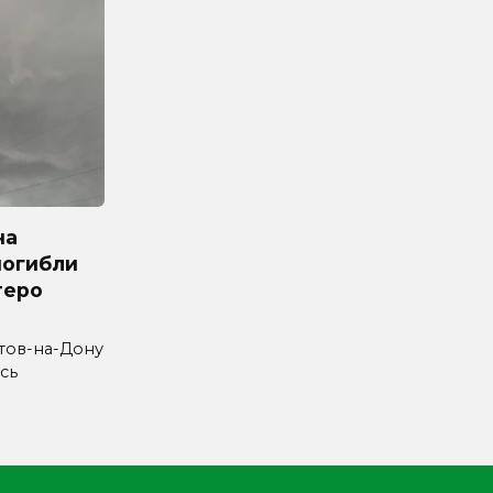
на
погибли
теро
стов-на-Дону
сь