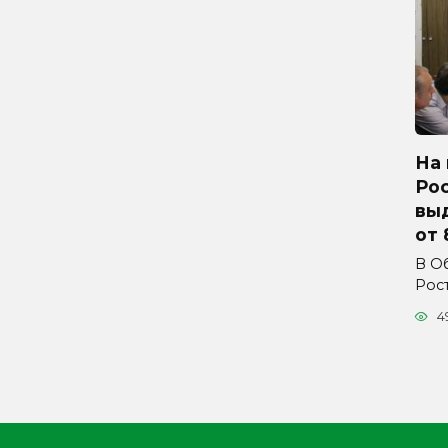
На 
Ро
вы
от 
В О
Рос
4