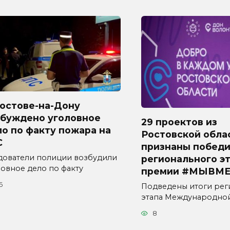
Ростове-на-Дону
збуждено уголовное
29 проектов из
о по факту пожара на
Ростовской обла
С
признаны побед
дователи полиции возбудили
регионального э
ловное дело по факту
премии #МЫВМЕ
6
Подведены итоги рег
этапа Международно
8