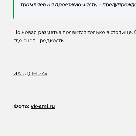
трамваев на проезжую часть, – предупрежд
Но новая разметка появится только в столице,
где снег – редкость.
ИА «ДОН-24»
Фото:
vk-smi.ru