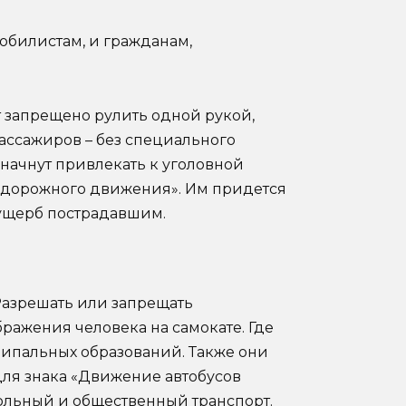
мобилистам, и гражданам,
т запрещено рулить одной рукой,
ассажиров – без специального
начнут привлекать к уголовной
л дорожного движения». Им придется
ущерб пострадавшим.
Разрешать или запрещать
ажения человека на самокате. Где
ципальных образований. Также они
для знака «Движение автобусов
кольный и общественный транспорт.