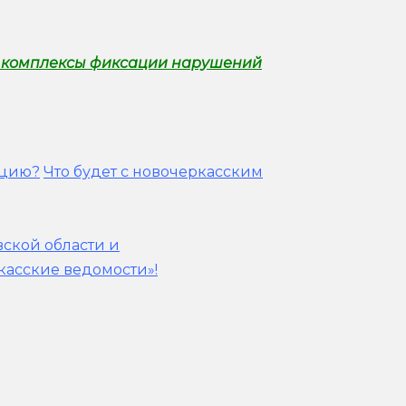
е комплексы фиксации нарушений
ацию?
Что будет с новочеркасским
вской области и
касские ведомости»!