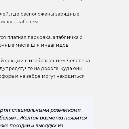
лей, где расположены зарядные
илку с кабелем.
ся платная парковка, а табличка с
очные места для инвалидов.
ной секции с изображением человека
дупредят, что на дороге, куда они
офора и на зебре могут находиться
ертят специальными разметками.
 белым… Желтая разметка появится
акже посадки и высадки из