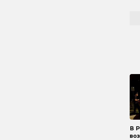
В 
во