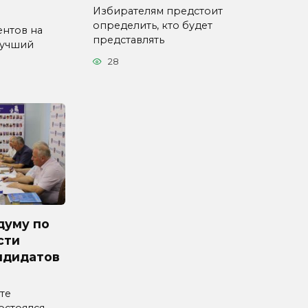
Избирателям предстоит
определить, кто будет
ентов на
представлять
Лучший
28
думу по
сти
ндидатов
те