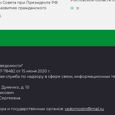
Ростовской области с
н Совета при Президенте РФ
развитию гражданского
51
6
 ведомости"
78482 от 15 июня 2020 г.
ая служба по надзору в сфере связи, информационных т
 Думенко, д. 10
рисович
 Сергеевна
ра и государственных органов:
vedomostin@mail.ru