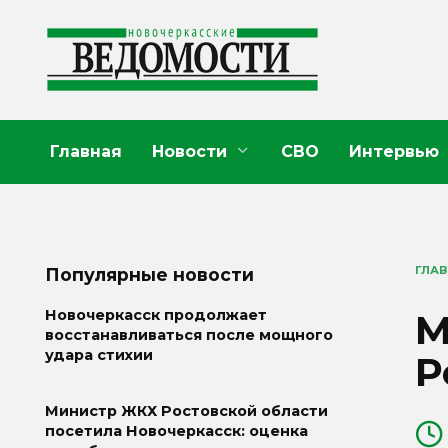
Перейти
к
содержанию
Главная
Новости
СВО
Интервью
ГЛА
Популярные новости
М
Новочеркасск продолжает
восстанавливаться после мощного
удара стихии
Р
Министр ЖКХ Ростовской области
посетила Новочеркасск: оценка