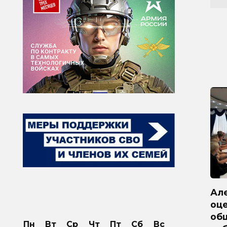
Ал
оц
об
Пн
Вт
Ср
Чт
Пт
Сб
Вс