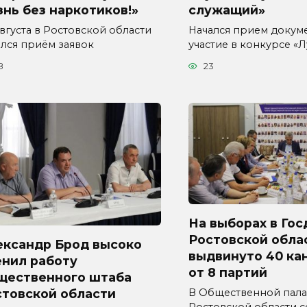
нь без наркотиков!»
служащий»
августа в Ростовской области
Начался прием докум
ался приём заявок
участие в конкурсе «
8
23
На выборах в Гос
Ростовской обла
ександр Брод высоко
выдвинуто 40 ка
енил работу
от 8 партий
щественного штаба
стовской области
В Общественной пала