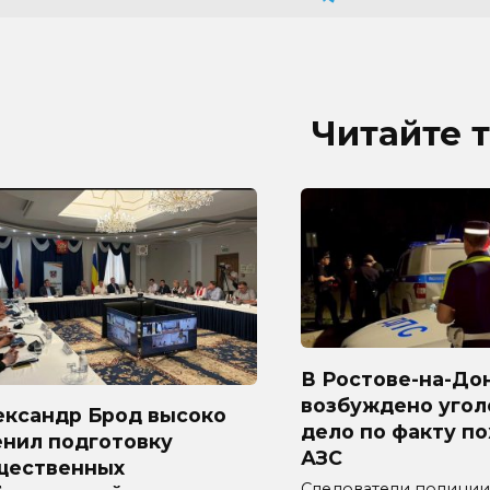
Читайте 
В Ростове-на-До
возбуждено угол
ександр Брод высоко
дело по факту п
енил подготовку
АЗС
щественных
Следователи полиции