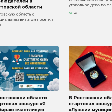
блюдателей в
уголовное дело по фа
стовской области
46
товскую область с
циальным визитом посетил
н
6
Ростовской области
В Ростовской об
ртовал конкурс «Я
стартовал конку
бираю счастливую
«Лучший муници