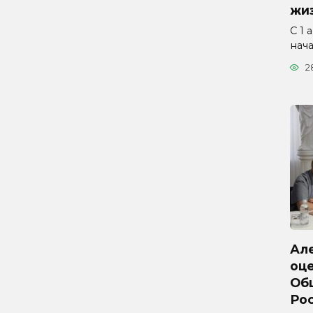
жиз
С 1 
нач
2
Ал
оц
Об
Ро