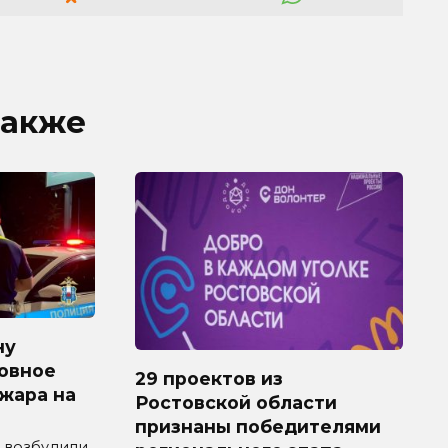
также
ну
овное
29 проектов из
ожара на
Ростовской области
признаны победителями
 возбудили