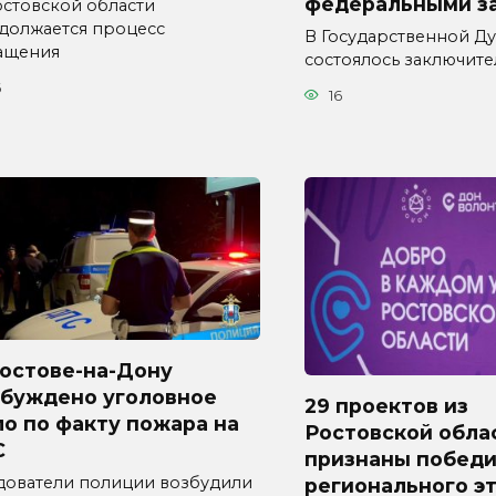
федеральными з
остовской области
должается процесс
В Государственной Д
ащения
состоялось заключит
6
16
Ростове-на-Дону
збуждено уголовное
29 проектов из
о по факту пожара на
Ростовской обла
С
признаны побед
дователи полиции возбудили
регионального э