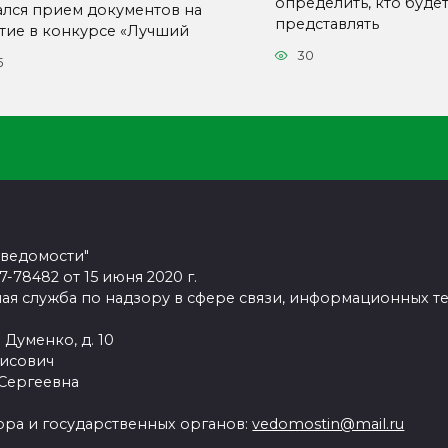
определить, кто буде
ался прием документов на
представлять
стие в конкурсе «Лучший
30
5
 ведомости"
78482 от 15 июня 2020 г.
ая служба по надзору в сфере связи, информационных т
 Думенко, д. 10
рисович
 Сергеевна
ра и государственных органов:
vedomostin@mail.ru