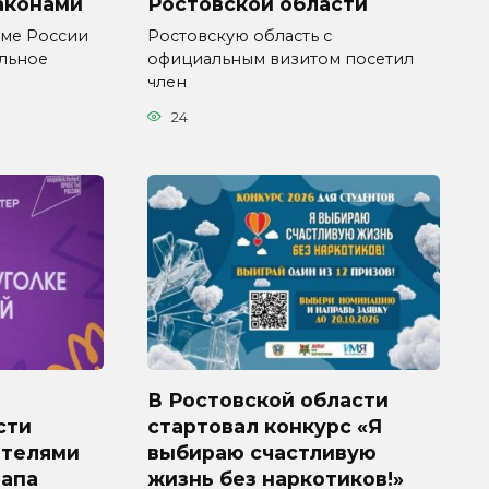
аконами
Ростовской области
уме России
Ростовскую область с
ельное
официальным визитом посетил
член
24
В Ростовской области
сти
стартовал конкурс «Я
ителями
выбираю счастливую
тапа
жизнь без наркотиков!»