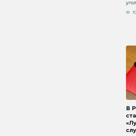
уго
1
В 
ста
«Л
сл