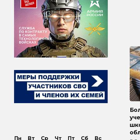
Бол
уче
шк
обл
Пн
Вт
Ср
Чт
Пт
Сб
Вс