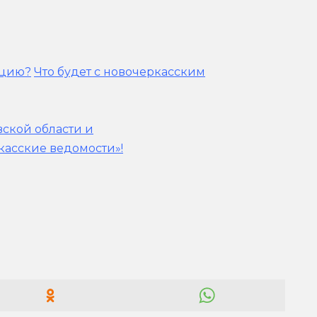
ацию?
Что будет с новочеркасским
вской области и
касские ведомости»!