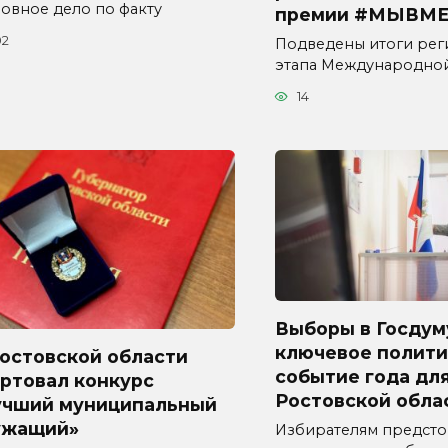
ловное дело по факту
премии #МЫВМЕ
02
Подведены итоги рег
этапа Международно
14
Выборы в Госдум
ключевое полити
Ростовской области
событие года дл
ртовал конкурс
Ростовской обла
учший муниципальный
ужащий»
Избирателям предсто