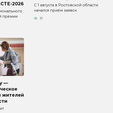
СТЕ-2026
С 1 августа в Ростовской области
начался приём заявок
ионального
й премии
31
у —
ческое
я жителей
сти
ит