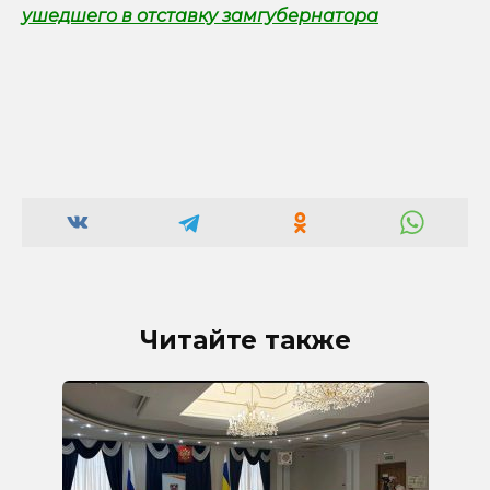
ушедшего в отставку замгубернатора
Читайте также