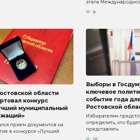
этапа Международно
8
Выборы в Госдум
ключевое полити
Ростовской области
событие года дл
ртовал конкурс
Ростовской обла
учший муниципальный
ужащий»
Избирателям предсто
определить, кто буде
ался прием документов на
представлять
стие в конкурсе «Лучший
26