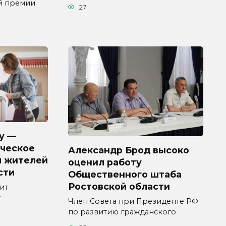
й премии
27
у —
ческое
Александр Брод высоко
я жителей
оценил работу
сти
Общественного штаба
Ростовской области
ит
т
Член Совета при Президенте РФ
по развитию гражданского