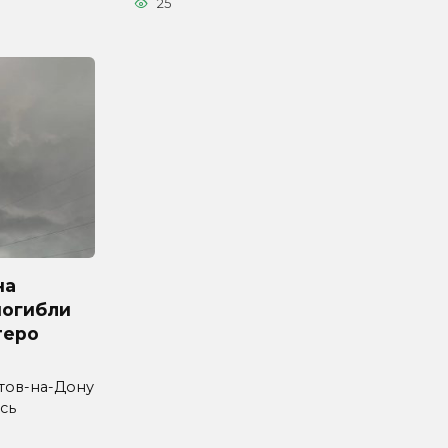
25
на
погибли
теро
стов-на-Дону
сь