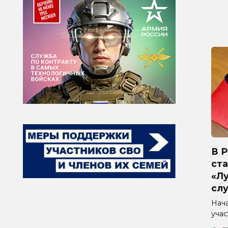
В 
ста
«Л
сл
Нач
уча