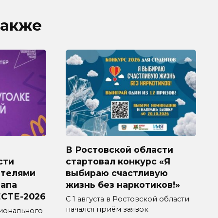
также
В Ростовской области
сти
стартовал конкурс «Я
ителями
выбираю счастливую
тапа
жизнь без наркотиков!»
СТЕ-2026
С 1 августа в Ростовской области
начался приём заявок
ионального