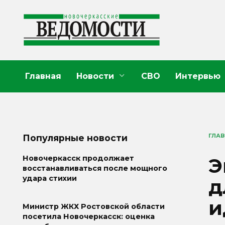
Перейти
к
содержанию
Главная
Новости
СВО
Интервью
ГЛА
Популярные новости
Э
Новочеркасск продолжает
восстанавливаться после мощного
удара стихии
д
и
Министр ЖКХ Ростовской области
посетила Новочеркасск: оценка