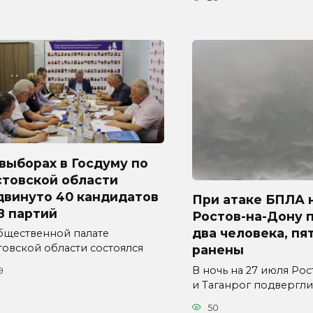
выборах в Госдуму по
стовской области
двинуто 40 кандидатов
При атаке БПЛА 
8 партий
Ростов-на-Дону 
два человека, пя
бщественной палате
товской области состоялся
ранены
В ночь на 27 июля Ро
9
и Таганрог подвергли
50