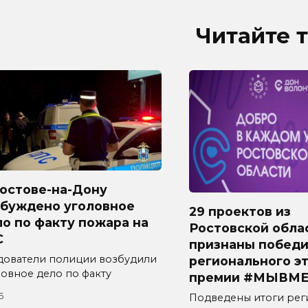
Читайте 
Ростове-на-Дону
збуждено уголовное
29 проектов из
о по факту пожара на
Ростовской обла
С
признаны побед
дователи полиции возбудили
регионального э
ловное дело по факту
премии #МЫВМЕ
6
Подведены итоги рег