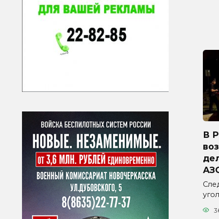
В 
во
дел
АЗ
Сле
уго
3