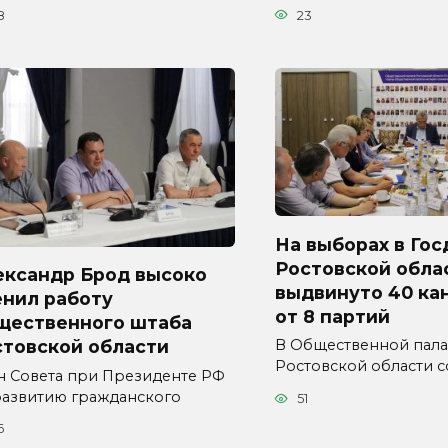
8
23
На выборах в Гос
Ростовской обла
ександр Брод высоко
выдвинуто 40 ка
енил работу
от 8 партий
щественного штаба
стовской области
В Общественной пала
Ростовской области с
н Совета при Президенте РФ
развитию гражданского
51
6