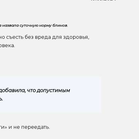
а назвала суточную норму блинов.
о съесть без вреда для здоровья,
овека.
добавила, что допустимым
.
и» и не переедать.