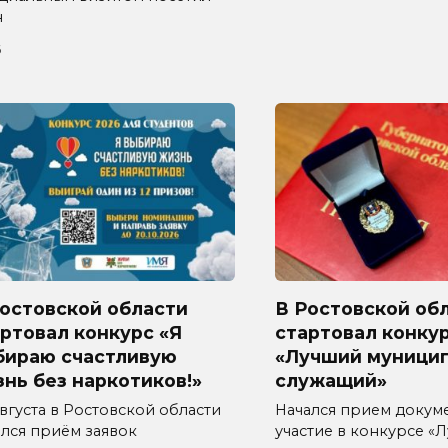
н
6
Ростовской области
В Ростовской об
ртовал конкурс «Я
стартовал конку
бираю счастливую
«Лучший муници
нь без наркотиков!»
служащий»
августа в Ростовской области
Начался прием докум
ался приём заявок
участие в конкурсе «