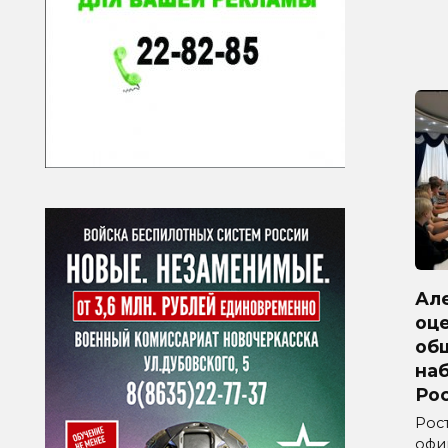
Ал
оц
об
на
Ро
Рос
офи