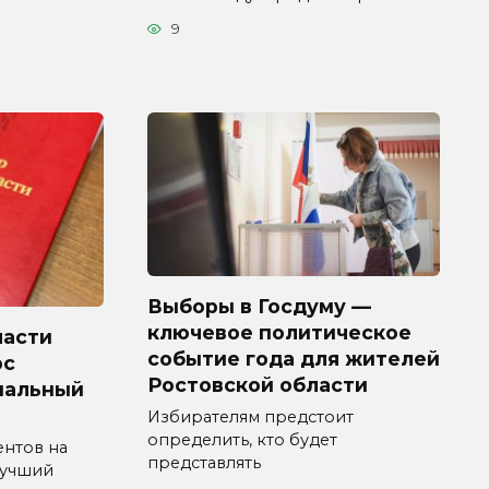
9
Выборы в Госдуму —
ключевое политическое
ласти
событие года для жителей
рс
Ростовской области
пальный
Избирателям предстоит
определить, кто будет
ентов на
представлять
Лучший