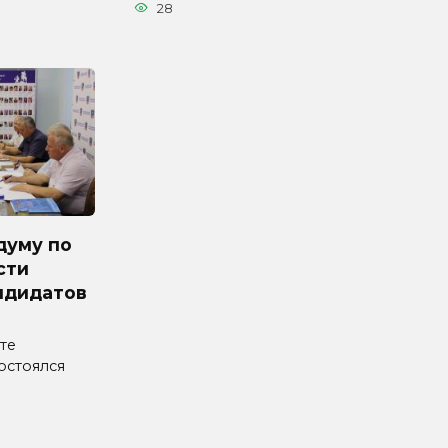
28
думу по
сти
ндидатов
те
остоялся