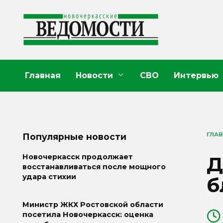
Перейти
к
содержанию
Главная
Новости
СВО
Интервью
ГЛА
Популярные новости
Д
Новочеркасск продолжает
восстанавливаться после мощного
удара стихии
б
Министр ЖКХ Ростовской области
посетила Новочеркасск: оценка