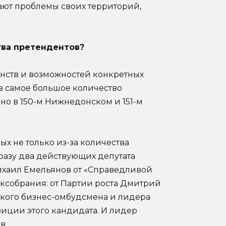
ают проблемы своих территорий,
тва претендентов?
оинств и возможностей конкретных
в самое большое количество
ано в 150-м Нижнедонском и 151-м
х не только из-за количества
разу два действующих депутата
Михаил Емельянов от «Справедливой
ксобрания: от Партии роста Дмитрий
кого бизнес-омбудсмена и лидера
зиции этого кандидата. И лидер
в.