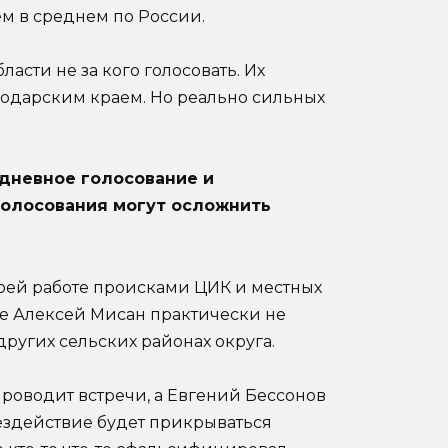
ем в среднем по России.
асти не за кого голосовать. Их
нодарским краем. Но реально сильных
одневное голосование и
голосования могут осложнить
воей работе происками ЦИК и местных
ге Алексей Мисан практически не
ругих сельских районах округа.
проводит встречи, а Евгений Бессонов
бездействие будет прикрываться