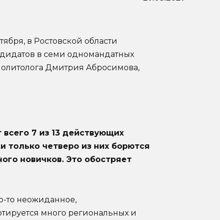
нтября, в Ростовской области
андидатов в семи одномандатных
политолога Дмитрия Абросимова,
 всего 7 из 13 действующих
и только четверо из них борются
ного новичков. Это обостряет
о-то неожиданное,
отируется много региональных и