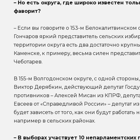
– Но есть округа, где широко известен тол
фаворит?
– Если вы говорите о 153-м Белокалитвинском о
Гончаров яркий представитель сельских избир
территории округа есть два достаточно крупны
Каменске, к примеру, весьма силен представ
Чеботарев.
В 155-м Волгодонском округе, с одной сторон
Виктор Дерябкин, действующий депутат Госду
противников – Алексей Мисан из КПРФ, депут
Евсеев от «Справедливой России» – депутат и
будет зависеть от того, как они будут работат
например в сельских районах.
– В выборах участвует 10 непарламентских 