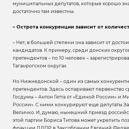
муниципальных депутатов, которые хорошо зн
достаточно там известны.
– Острота конкуренции зависит от количес
– Нет, в большей степени она зависит от дост
кандидатов. К примеру, среди донских округо
претендентов – по 10 человек – зарегистриров
Таганрогском округах.
Но Нижнедонской – один из самых конкурентны
претендентов. Здесь оспаривают первенство с
Госдумы – Антон Гетта от «Единой России» и 
России». С ними конкурируют еще депутаты За
Величко. И, думаю, нынешний приезд российс
этой партии Бориса Титова может укрепить по
фракции ЛДПР в Заксобрании Евгений Федяе