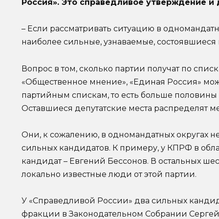
Россия». Это справедливое утверждение и 
– Если рассматривать ситуацию в одномандатны
наиболее сильные, узнаваемые, состоявшиеся 
Вопрос в том, сколько партии получат по спис
«Общественное мнение», «Единая Россия» може
партийным спискам, то есть больше половины 
Оставшиеся депутатские места распределят м
Они, к сожалению, в одномандатных округах н
сильных кандидатов. К примеру, у КПРФ в обл
кандидат – Евгений Бессонов. В остальных шес
локально известные люди от этой партии.
У «Справедливой России» два сильных кандид
фракции в Законодательном Собрании Сергей К