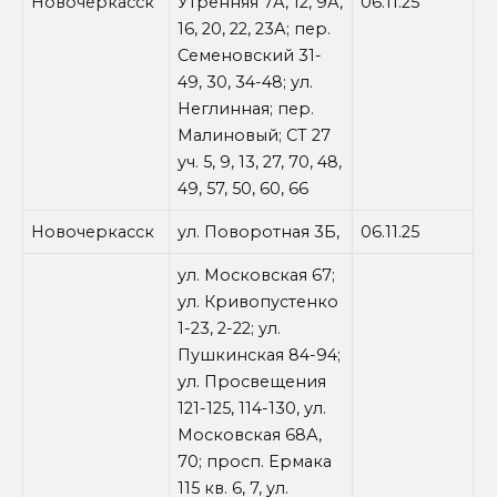
Новочеркасск
Утренняя 7А, 12, 9А,
06.11.25
0
16, 20, 22, 23А; пер.
Семеновский 31-
49, 30, 34-48; ул.
Неглинная; пер.
Малиновый; СТ 27
уч. 5, 9, 13, 27, 70, 48,
49, 57, 50, 60, 66
Новочеркасск
ул. Поворотная 3Б,
06.11.25
1
ул. Московская 67;
ул. Кривопустенко
1-23, 2-22; ул.
Пушкинская 84-94;
ул. Просвещения
121-125, 114-130, ул.
Московская 68А,
70; просп. Ермака
115 кв. 6, 7, ул.