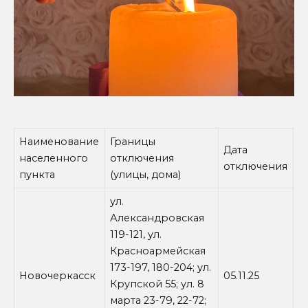
Наименование
Границы
Дата
В
населенного
отключения
отключения
о
пункта
(улицы, дома)
ул.
Александровская
119-121, ул.
Красноармейская
173-197, 180-204; ул.
Новочеркасск
05.11.25
0
Крупской 55; ул. 8
марта 23-79, 22-72;