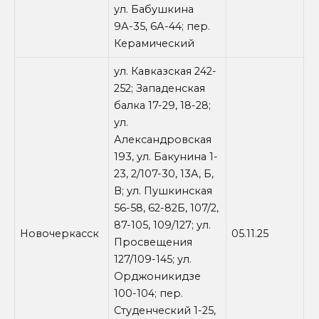
ул. Бабушкина
9А-35, 6А-44; пер.
Керамический
ул. Кавказская 242-
252; Западенская
балка 17-29, 18-28;
ул.
Александровская
193, ул. Бакунина 1-
23, 2/107-30, 13А, Б,
В; ул. Пушкинская
56-58, 62-82Б, 107/2,
87-105, 109/127; ул.
Новочеркасск
05.11.25
0
Просвещения
127/109-145; ул.
Орджоникидзе
100-104; пер.
Студенческий 1-25,