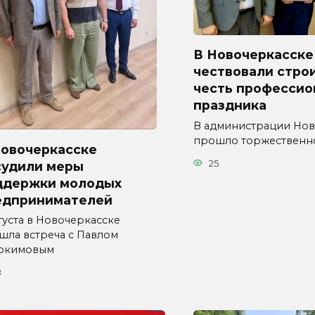
В Новочеркасске
чествовали стро
честь профессио
праздника
В администрации Нов
прошло торжественн
Новочеркасске
25
судили меры
ддержки молодых
едпринимателей
густа в Новочеркасске
шла встреча с Павлом
окимовым
8