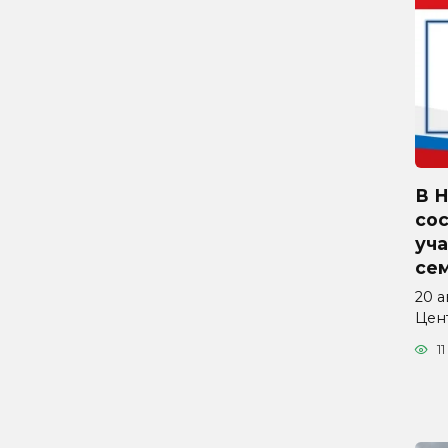
В 
со
уча
се
20 а
Цен
11