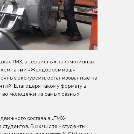
дках ТМХ, в сервисных локомотивных
ах компании «Желдорреммаш»
 очные экскурсии, организованные на
ятий. Благодаря такому формату в
тво молодежи из самых разных
движного состава в «ТМХ-
студентов. В их числе – студенты