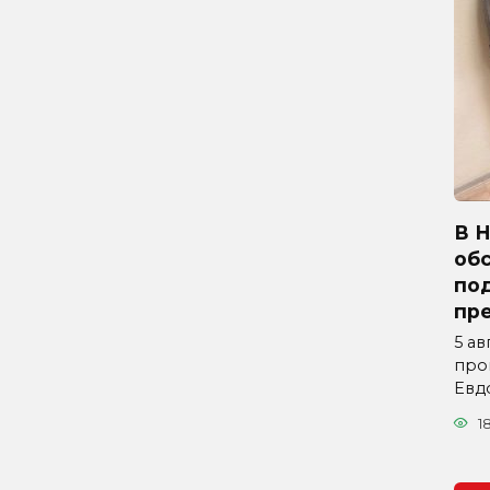
В 
об
по
пр
5 ав
про
Евд
1