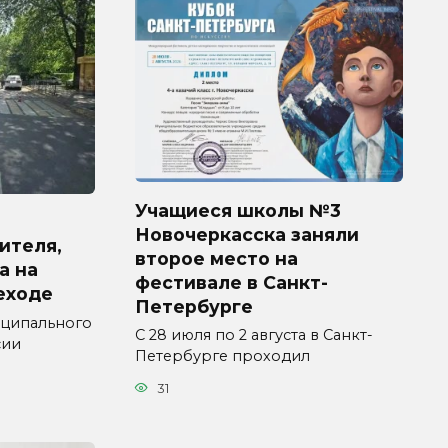
Учащиеся школы №3
Новочеркасска заняли
ителя,
второе место на
а на
фестивале в Санкт-
еходе
Петербурге
ципального
С 28 июля по 2 августа в Санкт-
сии
Петербурге проходил
31