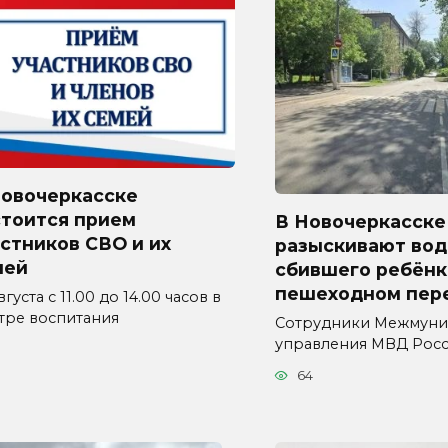
Новочеркасске
стоится прием
В Новочеркасске
стников СВО и их
разыскивают вод
мей
сбившего ребёнк
пешеходном пер
вгуста с 11.00 до 14.00 часов в
тре воспитания
Сотрудники Межмуни
управления МВД Рос
64