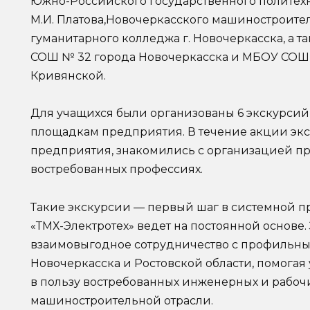
Южно-Российского государственного политех
М.И. Платова,Новочеркасского машиностроит
гуманитарного колледжа г. Новочеркасска, а т
СОШ № 32 города Новочеркасска и МБОУ СОШ 
Кривянской.
Для учащихся были организованы 6 экскурси
площадкам предприятия. В течение акции экс
предприятия, знакомились с организацией пр
востребованных профессиях.
Такие экскурсии — первый шаг в системной п
«ТМХ-Электротех» ведет на постоянной основе.
взаимовыгодное сотрудничество с профильн
Новочеркасска и Ростовской области, помога
в пользу востребованных инженерных и рабоч
машиностроительной отрасли.