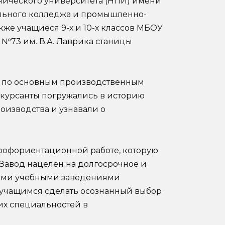
нического университета (НПИ) имени
ельного колледжа и промышленно-
акже учащиеся 9-х и 10-х классов МБОУ
№73 им. В.А. Лаврика станицы
й по основным производственным
курсанты погружались в историю
оизводства и узнавали о
рофориентационной работе, которую
 Завод нацелен на долгосрочное и
ыми учебными заведениями
я учащимся сделать осознанный выбор
их специальностей в