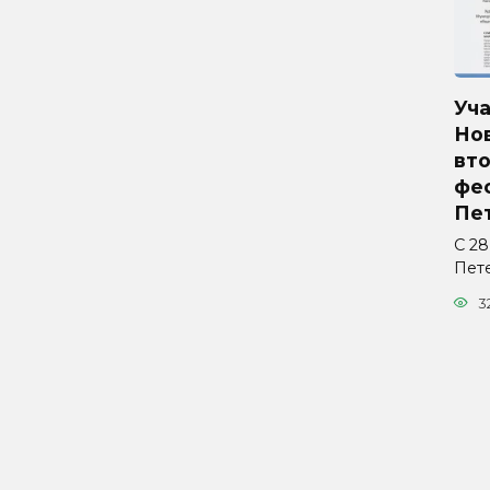
Уч
Но
вто
фес
Пе
С 28
Пет
3