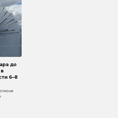
ара до
 в
сти 6–8
егионе
е