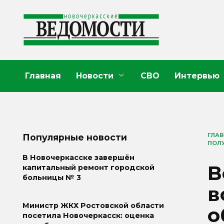
Перейти
к
содержанию
Главная
Новости
СВО
Интервью
ГЛА
Популярные новости
ПОЛ
В Новочеркасске завершён
В
капитальный ремонт городской
больницы № 3
в
Министр ЖКХ Ростовской области
о
посетила Новочеркасск: оценка