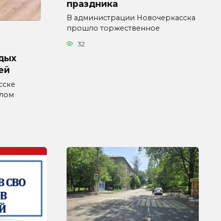
праздника
В администрации Новочеркасска
прошло торжественное
32
дых
ей
сске
влом