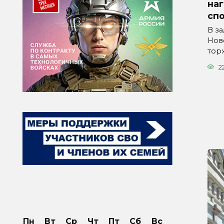
на
сп
В з
Нов
тор
2
Пн
Вт
Ср
Чт
Пт
Сб
Вс