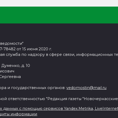
 ведомости"
78482 от 15 июня 2020 г.
ая служба по надзору в сфере связи, информационных т
 Думенко, д. 10
рисович
 Сергеевна
ра и государственных органов:
vedomostin@mail.ru
ной ответственностью "Редакция газеты "Новочеркасские
данных с помощью сервисов Yandex.Metrika, LiveInternet, 
ащиты информации