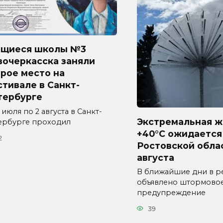
ащиеся школы №3
вочеркасска заняли
рое место на
тивале в Санкт-
тербурге
 июля по 2 августа в Санкт-
Экстремальная ж
ербурге проходил
+40°C ожидается
2
Ростовской обла
августа
В ближайшие дни в р
объявлено штормово
предупреждение
39