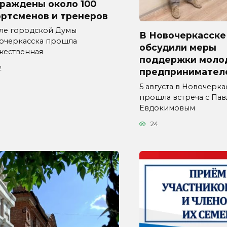
граждены около 100
ортсменов и тренеров
але городской Думы
В Новочеркасске
очеркасска прошла
обсудили меры
жественная
поддержки моло
2
предпринимател
5 августа в Новочерка
прошла встреча с Па
Евдокимовым
24