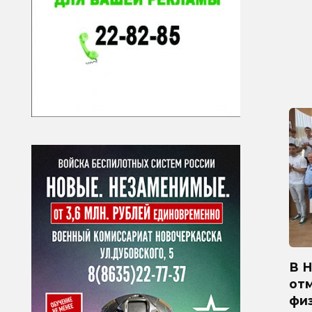
В 
от
физ