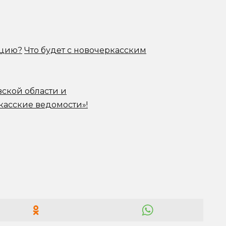
ацию?
Что будет с новочеркасским
вской области и
касские ведомости»!