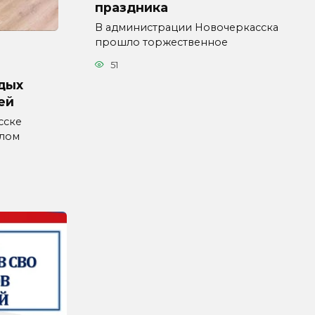
праздника
В администрации Новочеркасска
прошло торжественное
51
дых
ей
сске
влом