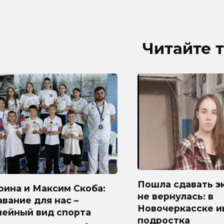
Читайте 
Пошла сдавать э
рина и Максим Скоба:
не вернулась: в
вание для нас –
Новочеркасске 
мейный вид спорта
подростка