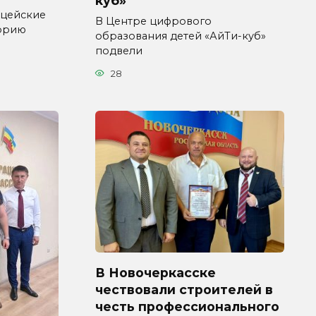
куб»
ицейские
В Центре цифрового
торию
образования детей «АйТи-куб»
подвели
28
В Новочеркасске
чествовали строителей в
честь профессионального