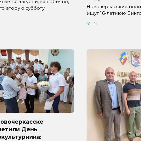
нается август и, как обычно,
Новочеркасские пол
его вторую субботу
ищут 16-летнюю Вик
41
Новочеркасске
метили День
культурника: