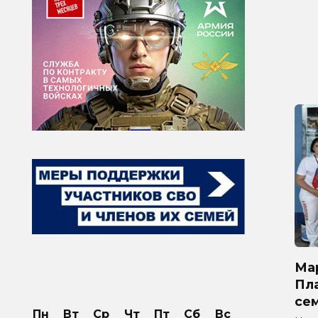
Ма
Пла
се
Пн
Вт
Ср
Чт
Пт
Сб
Вс