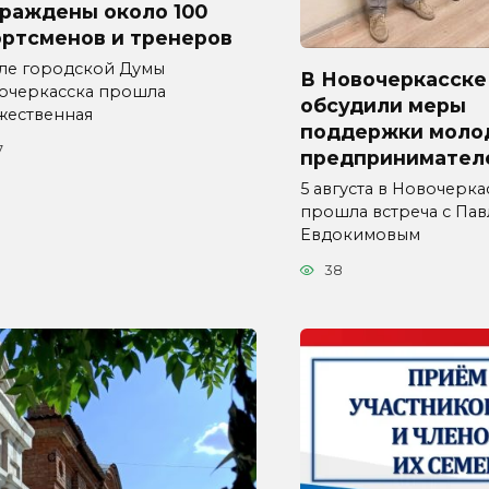
граждены около 100
ортсменов и тренеров
але городской Думы
В Новочеркасске
очеркасска прошла
обсудили меры
жественная
поддержки моло
7
предпринимател
5 августа в Новочерка
прошла встреча с Па
Евдокимовым
38