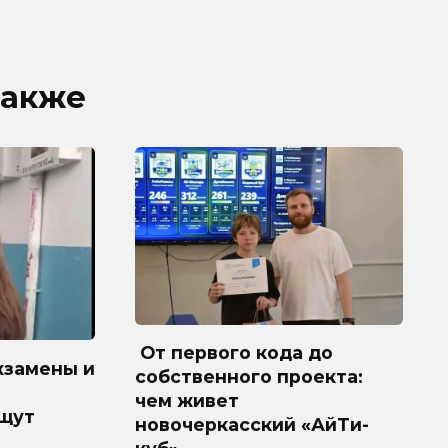
также
От первого кода до
кзамены и
собственного проекта:
чем живет
ищут
новочеркасский «АйТи-