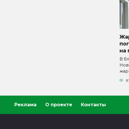
Жар
по
на 
В б
Нов
жар
8
Реклама
О проекте
Контакты