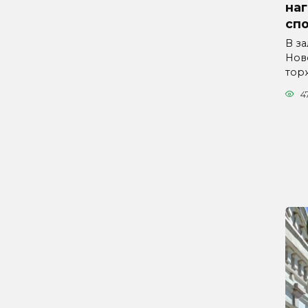
на
сп
В з
Нов
тор
4