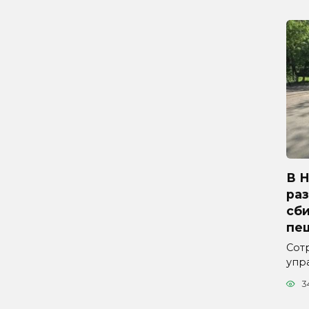
В 
ра
сб
пе
Сот
упр
3