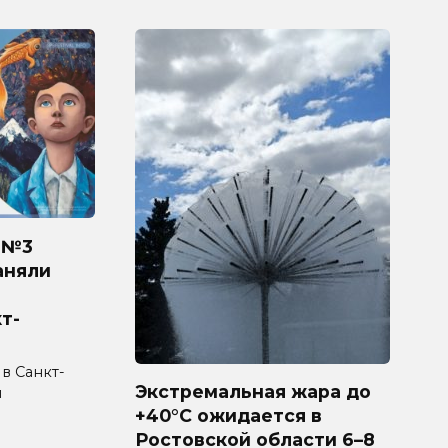
 №3
аняли
т-
 в Санкт-
Экстремальная жара до
л
+40°C ожидается в
Ростовской области 6–8