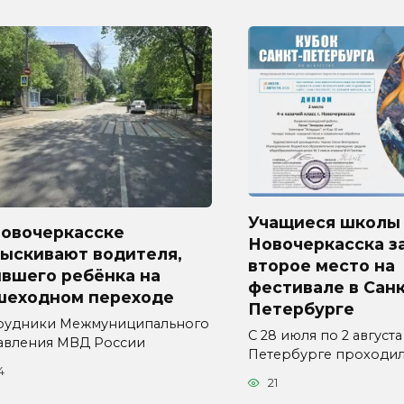
Учащиеся школы
Новочеркасске
Новочеркасска з
зыскивают водителя,
второе место на
ившего ребёнка на
фестивале в Санк
шеходном переходе
Петербурге
рудники Межмуниципального
С 28 июля по 2 августа
авления МВД России
Петербурге проходи
4
21