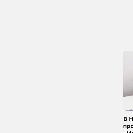
В 
пр