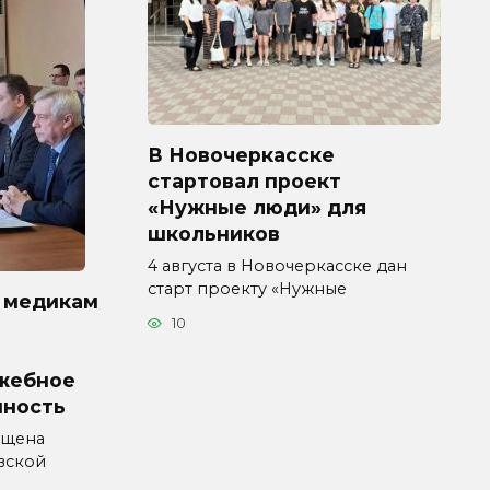
В Новочеркасске
стартовал проект
«Нужные люди» для
школьников
4 августа в Новочеркасске дан
старт проекту «Нужные
 медикам
10
жебное
нность
ущена
вской