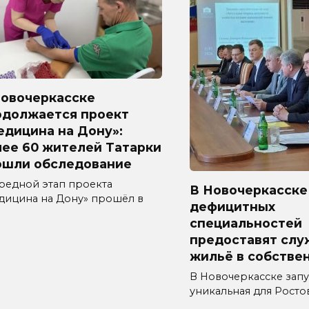
Новочеркасске
одолжается проект
едицина на Дону»:
лее 60 жителей Татарки
ошли обследование
редной этап проекта
В Новочеркасске
дицина на Дону» прошёл в
дефицитных
специальностей
предоставят слу
жильё в собстве
В Новочеркасске зап
уникальная для Росто