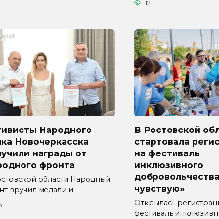
12
тивисты Народного
В Ростовской об
лка Новочеркасска
стартовала реги
лучили награды от
на фестиваль
родного фронта
инклюзивного
добровольчества
остовской области Народный
чувствую»
нт вручил медали и
Открылась регистрац
3
фестиваль инклюзивн