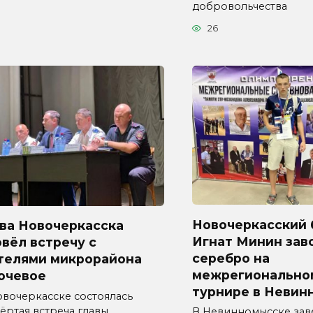
добровольчества
26
Новочеркасский 
ава Новочеркасска
Игнат Минин зав
вёл встречу с
серебро на
телями микрорайона
межрегионально
ючевое
турнире в Невин
овочеркасске состоялась
ёртая встреча главы
В Невинномысске за