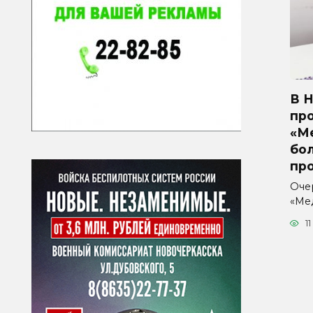
В 
пр
«М
бо
пр
Оче
«Ме
11