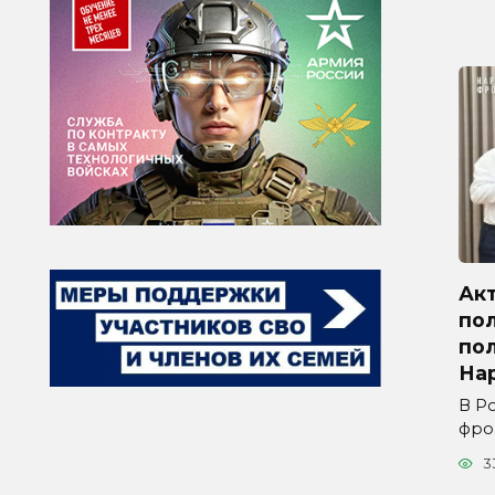
Ак
по
по
На
В Р
фро
3