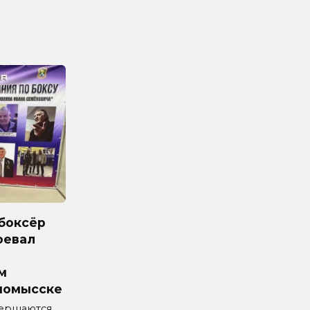
боксёр
оевал
м
номысске
вершаются