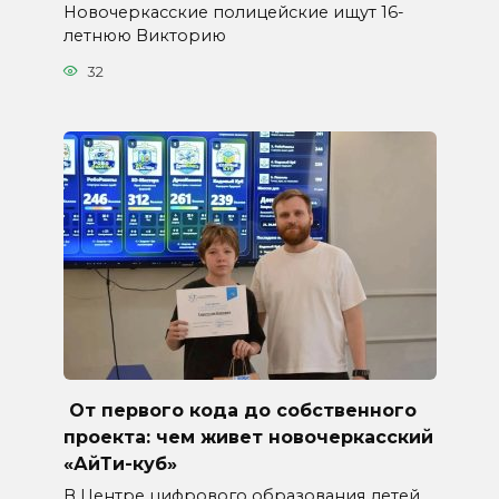
Новочеркасские полицейские ищут 16-
летнюю Викторию
32
От первого кода до собственного
проекта: чем живет новочеркасский
«АйТи-куб»
В Центре цифрового образования детей