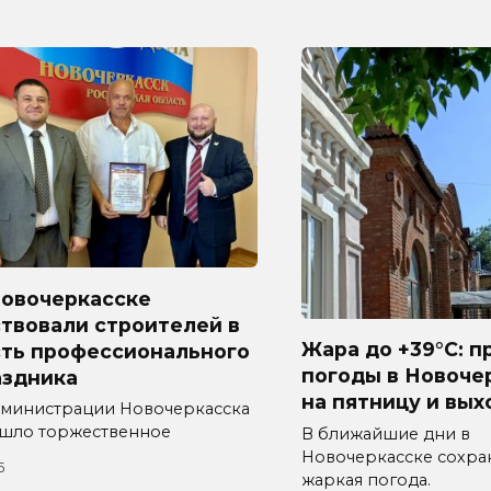
Новочеркасске
твовали строителей в
Жара до +39°C: п
сть профессионального
погоды в Новоче
аздника
на пятницу и вы
дминистрации Новочеркасска
шло торжественное
В ближайшие дни в
Новочеркасске сохра
5
жаркая погода.