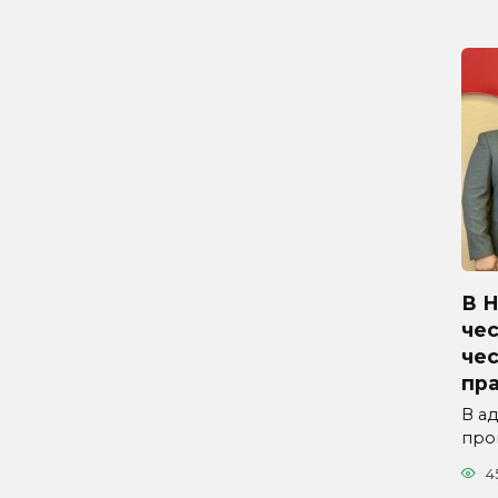
В 
чес
че
пр
В а
про
4