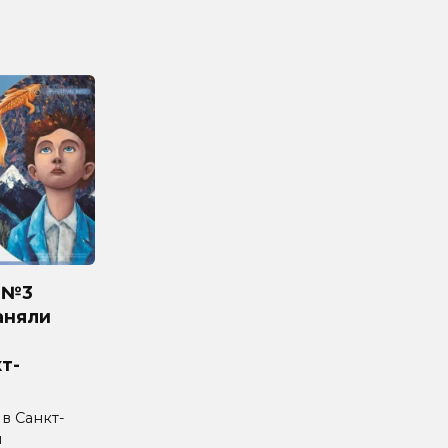
 №3
аняли
т-
 в Санкт-
л