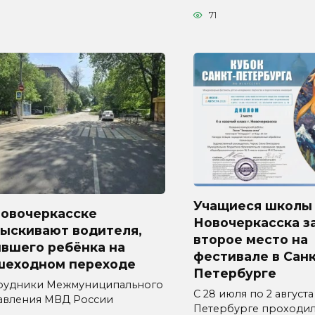
71
Учащиеся школы
Новочеркасске
Новочеркасска з
зыскивают водителя,
второе место на
ившего ребёнка на
фестивале в Санк
шеходном переходе
Петербурге
рудники Межмуниципального
С 28 июля по 2 августа
авления МВД России
Петербурге проходи