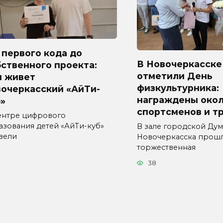
первого кода до
В Новочеркасске
ственного проекта:
отметили День
м живет
физкультурника:
вочеркасский «АйТи-
награждены окол
»
спортсменов и т
ентре цифрового
азования детей «АйТи-куб»
В зале городской Ду
вели
Новочеркасска прош
торжественная
3
38