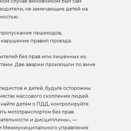
дном случае виновником был сам
 водители, не замечающие детей на
сностью.
пропускание пешеходов,
нарушение правил проезда.
дителей без прав или лишенных их.
тами. Две аварии произошли по вине
педистов и детей, будьте осторожны.
 местах массового скопления людей.
инайте детям о ПДД, контролируйте
ть мототранспортом без прав.
знательности и дисциплины», —
ии Межмуниципального управления