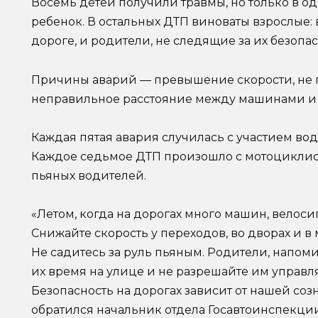
Восемь детей получили травмы, но только в о
ребенок. В остальных ДТП виноваты взрослые:
дороге, и родители, не следящие за их безопа
Причины аварий — превышение скорости, не 
неправильное расстояние между машинами и 
Каждая пятая авария случилась с участием во
Каждое седьмое ДТП произошло с мотоциклис
пьяных водителей.
«Летом, когда на дорогах много машин, велоси
Снижайте скорость у переходов, во дворах и в
Не садитесь за руль пьяным. Родители, напом
их время на улице и не разрешайте им управля
Безопасность на дорогах зависит от нашей со
обратился начальник отдела Госавтоинспекц