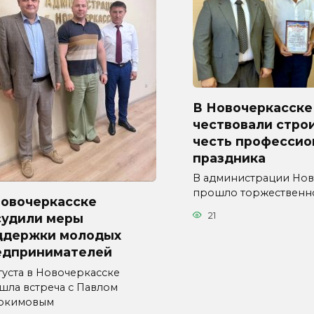
В Новочеркасске
чествовали стро
честь профессио
праздника
В администрации Нов
прошло торжественн
Новочеркасске
21
судили меры
ддержки молодых
едпринимателей
густа в Новочеркасске
шла встреча с Павлом
окимовым