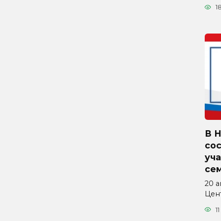
1
В 
со
уча
се
20 а
Цен
11