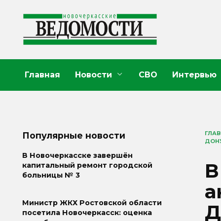
Перейти
к
содержанию
Главная
Новости
СВО
Интервью
ГЛА
Популярные новости
ДОН
В Новочеркасске завершён
В
капитальный ремонт городской
больницы № 3
а
Министр ЖКХ Ростовской области
Д
посетила Новочеркасск: оценка