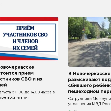
8
Новочеркасске
стоится прием
В Новочеркасске
стников СВО и их
разыскивают вод
мей
сбившего ребёнк
пешеходном пер
вгуста с 11.00 до 14.00 часов в
тре воспитания
Сотрудники Межмуни
управления МВД Рос