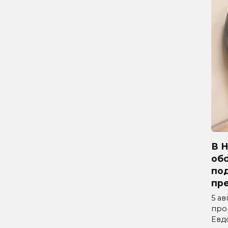
В 
об
по
пр
5 ав
про
Евд