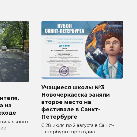
Учащиеся школы №3
Новочеркасска заняли
ителя,
второе место на
а на
фестивале в Санкт-
еходе
Петербурге
ципального
С 28 июля по 2 августа в Санкт-
сии
Петербурге проходил