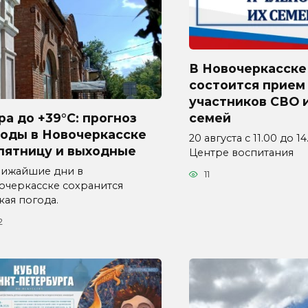
В Новочеркасске
состоится прием
участников СВО и
а до +39°C: прогноз
семей
годы в Новочеркасске
20 августа с 11.00 до 1
пятницу и выходные
Центре воспитания
лижайшие дни в
11
очеркасске сохранится
кая погода.
2