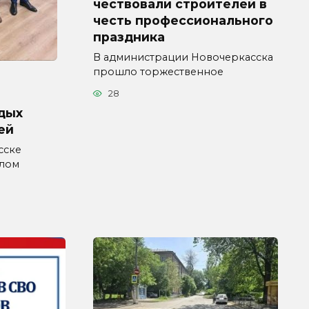
чествовали строителей в
честь профессионального
праздника
В администрации Новочеркасска
прошло торжественное
28
дых
ей
сске
влом