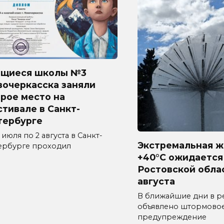
ащиеся школы №3
вочеркасска заняли
рое место на
тивале в Санкт-
тербурге
 июля по 2 августа в Санкт-
Экстремальная ж
ербурге проходил
+40°C ожидается
1
Ростовской обла
августа
В ближайшие дни в р
объявлено штормово
предупреждение