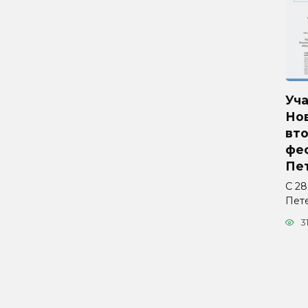
Уч
Но
вто
фес
Пе
С 28
Пет
3