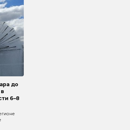
ара до
 в
сти 6–8
егионе
е