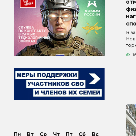
от
физ
на
сп
В з
Нов
тор
1
Пн
Вт
Ср
Чт
Пт
Сб
Вс