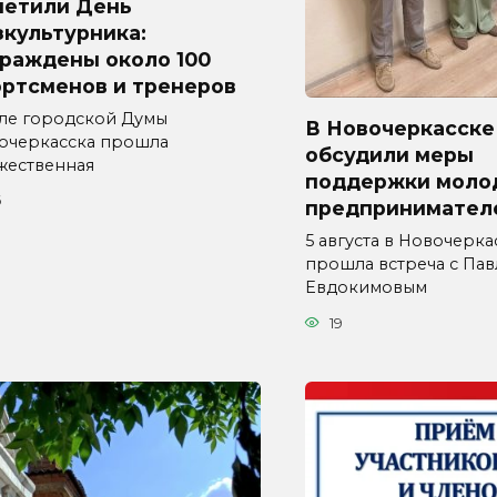
метили День
культурника:
граждены около 100
ортсменов и тренеров
але городской Думы
В Новочеркасске
очеркасска прошла
обсудили меры
жественная
поддержки моло
6
предпринимател
5 августа в Новочерка
прошла встреча с Па
Евдокимовым
19