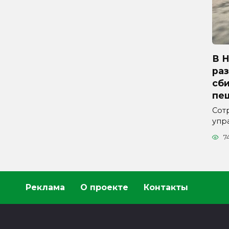
В 
ра
сб
пе
Сот
упр
7
Реклама
О проекте
Контакты