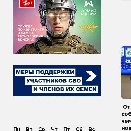
От 
соб
че
но
Пн
Вт
Ср
Чт
Пт
Сб
Вс