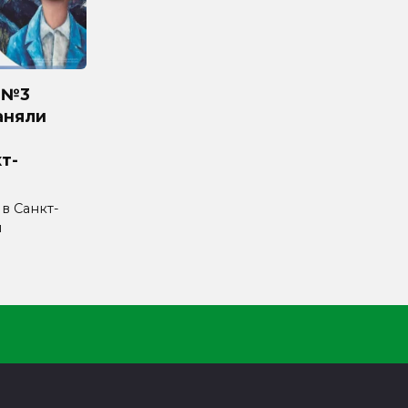
 №3
аняли
т-
 в Санкт-
л