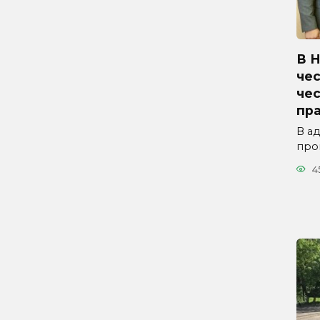
В 
чес
че
пр
В а
про
4