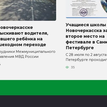
Учащиеся школы
Новочеркасске
Новочеркасска з
зыскивают водителя,
второе место на
ившего ребёнка на
фестивале в Санк
шеходном переходе
Петербурге
рудники Межмуниципального
С 28 июля по 2 августа
авления МВД России
Петербурге проходи
4
35