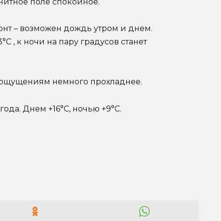
гнитное поле спокойное.
зонт – возможен дождь утром и днем.
°С , к ночи на пару градусов станет
о ощущениям немного прохладнее.
да. Днем +16°С, ночью +9°С.