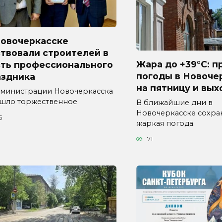
Новочеркасске
твовали строителей в
Жара до +39°C: п
сть профессионального
погоды в Новоче
аздника
на пятницу и вы
дминистрации Новочеркасска
шло торжественное
В ближайшие дни в
Новочеркасске сохра
5
жаркая погода.
71