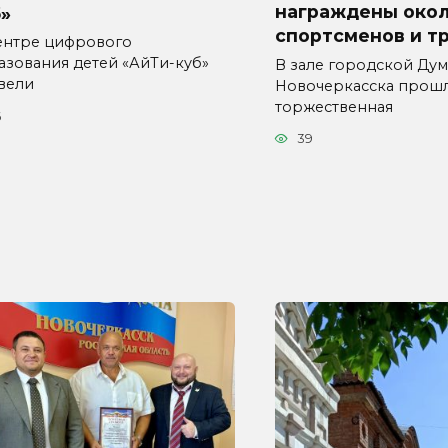
награждены окол
»
спортсменов и т
ентре цифрового
азования детей «АйТи-куб»
В зале городской Ду
вели
Новочеркасска прош
торжественная
6
39