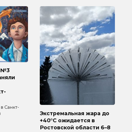
 №3
аняли
т-
 в Санкт-
Экстремальная жара до
л
+40°C ожидается в
Ростовской области 6–8