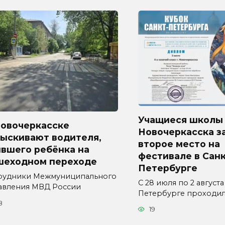
Учащиеся школы
Новочеркасске
Новочеркасска з
зыскивают водителя,
второе место на
ившего ребёнка на
фестивале в Санк
шеходном переходе
Петербурге
рудники Межмуниципального
С 28 июля по 2 августа
авления МВД России
Петербурге проходи
8
19