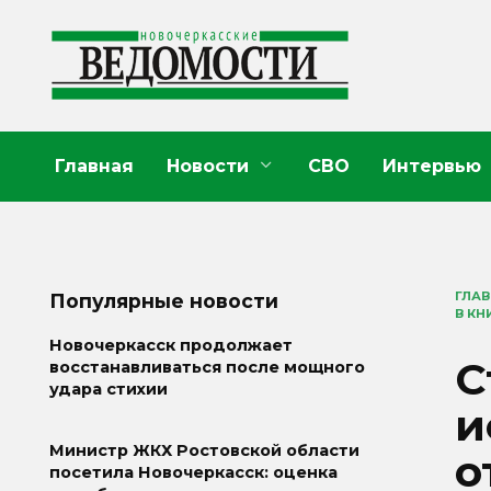
Перейти
к
содержанию
Главная
Новости
СВО
Интервью
ГЛА
Популярные новости
В КН
Новочеркасск продолжает
С
восстанавливаться после мощного
удара стихии
и
Министр ЖКХ Ростовской области
о
посетила Новочеркасск: оценка