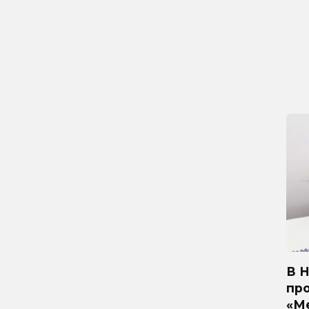
В 
пр
«М