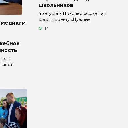
школьников
4 августа в Новочеркасске дан
старт проекту «Нужные
 медикам
17
жебное
нность
ущена
вской