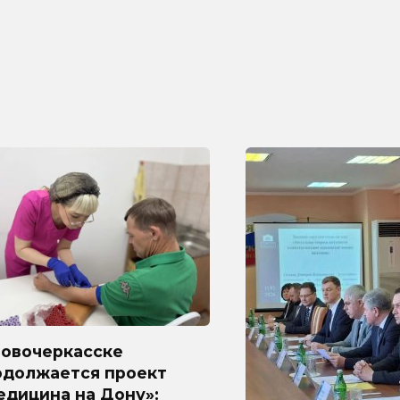
Новочеркасске
одолжается проект
едицина на Дону»: