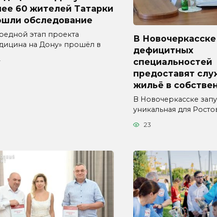
лее 60 жителей Татарки
ошли обследование
редной этап проекта
В Новочеркасске
дицина на Дону» прошёл в
дефицитных
4
специальностей
предоставят слу
жильё в собстве
В Новочеркасске зап
уникальная для Росто
23