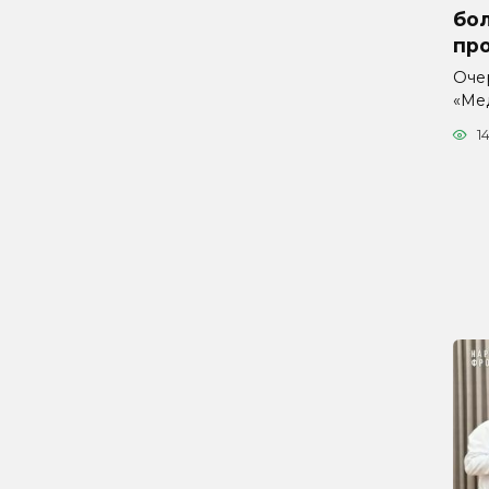
бо
пр
Оче
«Ме
1