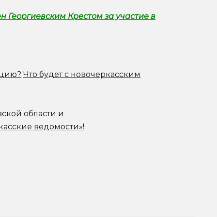
н Георгиевским Крестом за участие в
ацию?
Что будет с новочеркасским
вской области и
касские ведомости»!