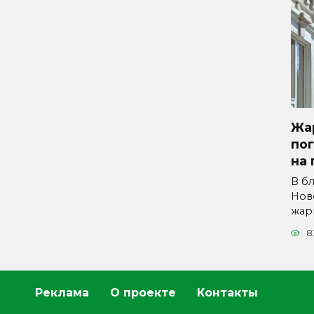
Жар
по
на 
В б
Нов
жар
8
Реклама
О проекте
Контакты