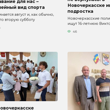
вание для нас –
Новочеркасске 
мейный вид спорта
подростка
нается август и, как обычно,
Новочеркасские пол
его вторую субботу
ищут 16-летнюю Вик
6
46
Новочеркасске