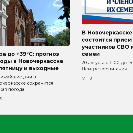
В Новочеркасске
состоится прием
участников СВО и
а до +39°C: прогноз
семей
годы в Новочеркасске
20 августа с 11.00 до 1
пятницу и выходные
Центре воспитания
лижайшие дни в
18
очеркасске сохранится
кая погода.
3