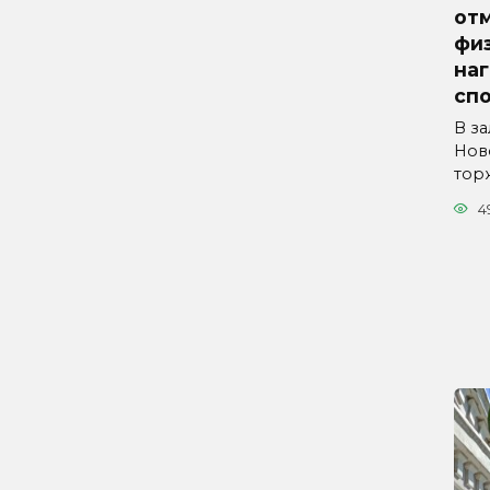
от
физ
на
сп
В з
Нов
тор
4