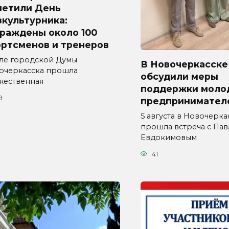
метили День
культурника:
граждены около 100
ортсменов и тренеров
але городской Думы
В Новочеркасске
очеркасска прошла
обсудили меры
жественная
поддержки моло
9
предпринимател
5 августа в Новочерка
прошла встреча с Па
Евдокимовым
41