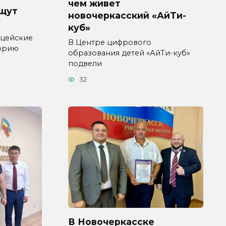
чем живет
ищут
новочеркасский «АйТи-
куб»
ицейские
В Центре цифрового
торию
образования детей «АйТи-куб»
подвели
32
В Новочеркасске