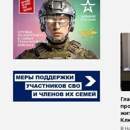
Гл
про
жи
Кл
В Н