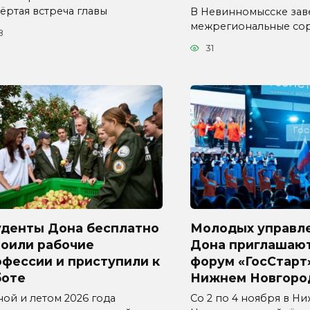
ёртая встреча главы
В Невинномысске за
межрегиональные со
8
31
уденты Дона бесплатно
Молодых управл
воили рабочие
Дона приглашают
фессии и приступили к
форум «ГосСтарт
боте
Нижнем Новгоро
ной и летом 2026 года
Со 2 по 4 ноября в Н