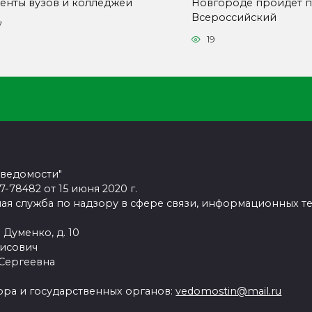
денты вузов и колледжей
Новгороде пройдёт п
Всероссийский
7
19
 ведомости"
78482 от 15 июня 2020 г.
ая служба по надзору в сфере связи, информационных т
 Думенко, д. 10
рисович
 Сергеевна
ра и государственных органов:
vedomostin@mail.ru