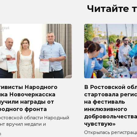
Читайте 
тивисты Народного
В Ростовской об
лка Новочеркасска
стартовала реги
лучили награды от
на фестиваль
родного фронта
инклюзивного
добровольчества
остовской области Народный
чувствую»
нт вручил медали и
Открылась регистрац
9