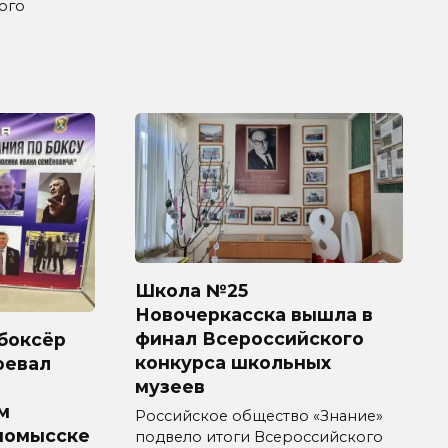
ого
Школа №25
Новочеркасска вышла в
финал Всероссийского
боксёр
конкурса школьных
оевал
музеев
м
Российское общество «Знание»
номысске
подвело итоги Всероссийского