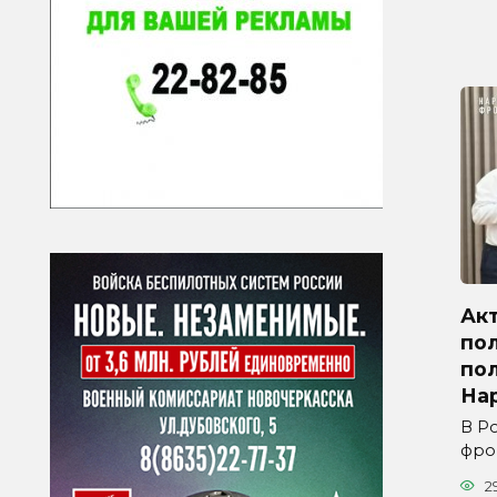
Ак
по
по
На
В Р
фро
2