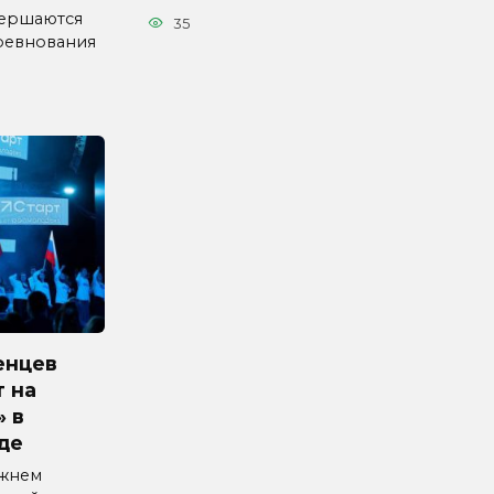
вершаются
35
ревнования
енцев
 на
» в
де
ижнем