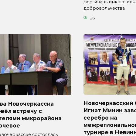
фестиваль инклюзивн
добровольчества
26
Новочеркасский 
ава Новочеркасска
Игнат Минин зав
вёл встречу с
серебро на
телями микрорайона
межрегионально
ючевое
турнире в Невин
овочеркасске состоялась