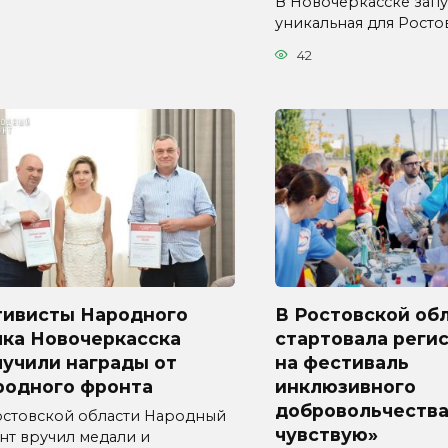
В Новочеркасске зап
уникальная для Росто
42
тивисты Народного
В Ростовской об
лка Новочеркасска
стартовала реги
лучили награды от
на фестиваль
родного фронта
инклюзивного
добровольчества
остовской области Народный
чувствую»
нт вручил медали и