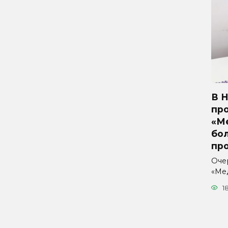
В 
пр
«М
бо
пр
Оче
«Ме
1