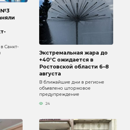
 №3
аняли
т-
 в Санкт-
Экстремальная жара до
л
+40°C ожидается в
Ростовской области 6–8
августа
В ближайшие дни в регионе
объявлено штормовое
предупреждение
24