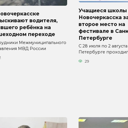
Учащиеся школы
Новочеркасске
Новочеркасска з
зыскивают водителя,
второе место на
ившего ребёнка на
фестивале в Санк
шеходном переходе
Петербурге
рудники Межмуниципального
С 28 июля по 2 августа
авления МВД России
Петербурге проходи
2
29