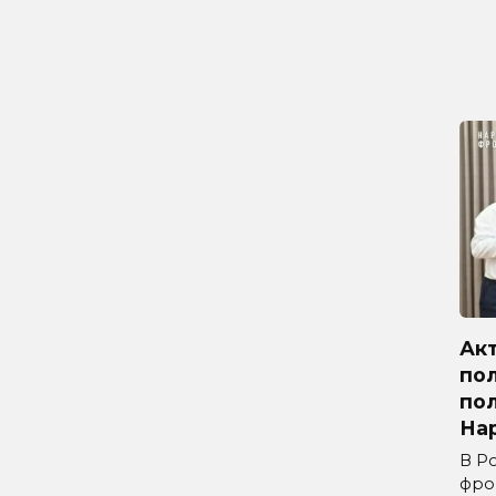
Ак
по
по
На
В Р
фро