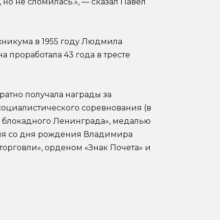
но не сломилась.», — сказал Павел
хникума в 1955 году Людмила
а проработала 43 года в тресте
атно получала награды за
социалистического соревнования (в
ль блокадного Ленинграда», медалью
тия со дня рождения Владимира
торговли», орденом «Знак Почета» и