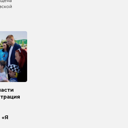
ущена
вской
ласти
страция
 «Я