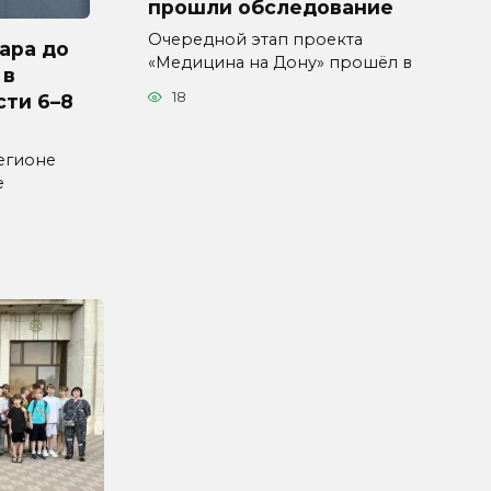
прошли обследование
Очередной этап проекта
ара до
«Медицина на Дону» прошёл в
 в
18
сти 6–8
егионе
е