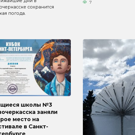
лижайшие дни в
7
очеркасске сохранится
кая погода.
ащиеся школы №3
вочеркасска заняли
рое место на
тивале в Санкт-
тербурге