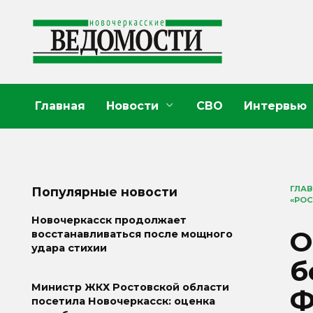
Перейти
к
содержанию
Главная
Новости
СВО
Интервью
ГЛА
Популярные новости
«РОС
Новочеркасск продолжает
О
восстанавливаться после мощного
удара стихии
б
Министр ЖКХ Ростовской области
Ф
посетила Новочеркасск: оценка