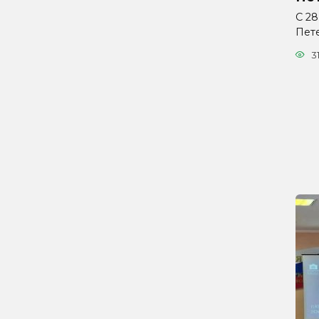
С 28
Пет
3