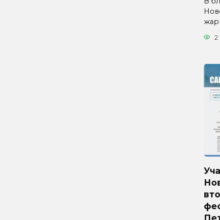
В б
Нов
жар
2
Уч
Но
вто
фес
Пе