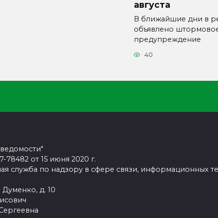
августа
В ближайшие дни в р
объявлено штормово
предупреждение
40
 ведомости"
78482 от 15 июня 2020 г.
ая служба по надзору в сфере связи, информационных т
 Думенко, д. 10
рисович
 Сергеевна