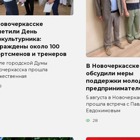
Новочеркасске
метили День
культурника:
граждены около 100
ортсменов и тренеров
але городской Думы
В Новочеркасске
очеркасска прошла
обсудили меры
жественная
поддержки моло
8
предпринимател
5 августа в Новочерка
прошла встреча с Па
Евдокимовым
28