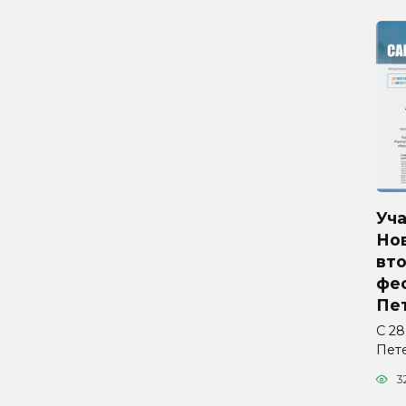
Уч
Но
вто
фес
Пе
С 28
Пет
3