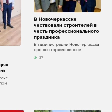
В Новочеркасске
чествовали строителей в
честь профессионального
праздника
В администрации Новочеркасска
прошло торжественное
37
дых
ей
сске
влом