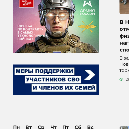
В 
от
физ
на
сп
В з
Нов
тор
2
Пн
Вт
Ср
Чт
Пт
Сб
Вс