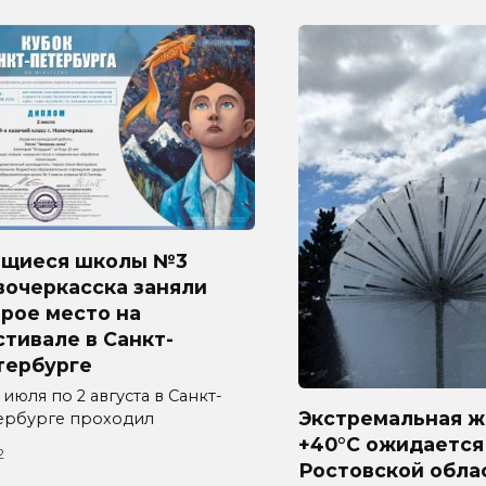
ащиеся школы №3
вочеркасска заняли
рое место на
тивале в Санкт-
тербурге
 июля по 2 августа в Санкт-
Экстремальная ж
ербурге проходил
+40°C ожидается
2
Ростовской обла