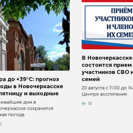
В Новочеркасске
состоится прием
участников СВО и
а до +39°C: прогноз
семей
годы в Новочеркасске
20 августа с 11.00 до 1
пятницу и выходные
Центре воспитания
лижайшие дни в
13
очеркасске сохранится
кая погода.
0