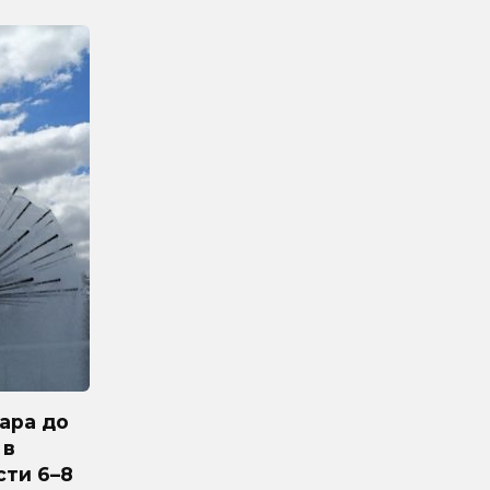
ара до
 в
сти 6–8