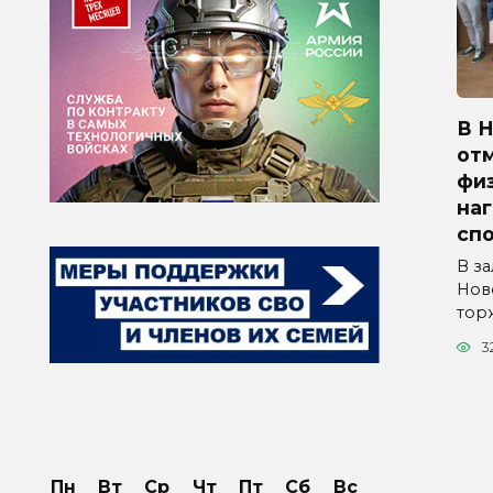
В 
от
физ
на
сп
В з
Нов
тор
3
Пн
Вт
Ср
Чт
Пт
Сб
Вс