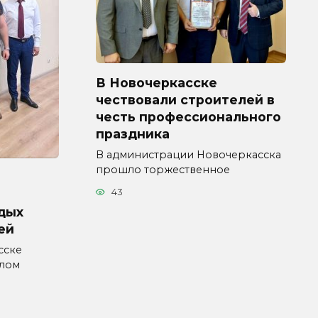
В Новочеркасске
чествовали строителей в
честь профессионального
праздника
В администрации Новочеркасска
прошло торжественное
43
дых
ей
сске
влом