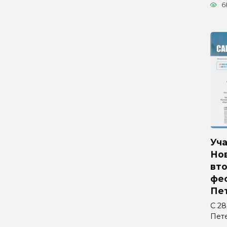
6
Уч
Но
вто
фес
Пе
С 28
Пет