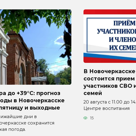
В Новочеркасске
состоится прием
участников СВО и
а до +39°C: прогноз
семей
годы в Новочеркасске
20 августа с 11.00 до 1
пятницу и выходные
Центре воспитания
лижайшие дни в
15
очеркасске сохранится
кая погода.