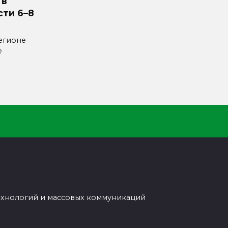
 в
сти 6–8
егионе
е
ехнологий и массовых коммуникаций