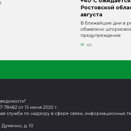
+40°C ожидается
3
Ростовской обла
августа
В ближайшие дни в р
объявлено штормово
предупреждение
40
 ведомости"
78482 от 15 июня 2020 г.
ая служба по надзору в сфере связи, информационных т
 Думенко, д. 10