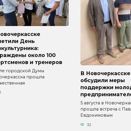
Новочеркасске
метили День
культурника:
граждены около 100
ортсменов и тренеров
але городской Думы
В Новочеркасске
очеркасска прошла
обсудили меры
жественная
поддержки моло
2
предпринимател
5 августа в Новочерка
прошла встреча с Па
Евдокимовым
32