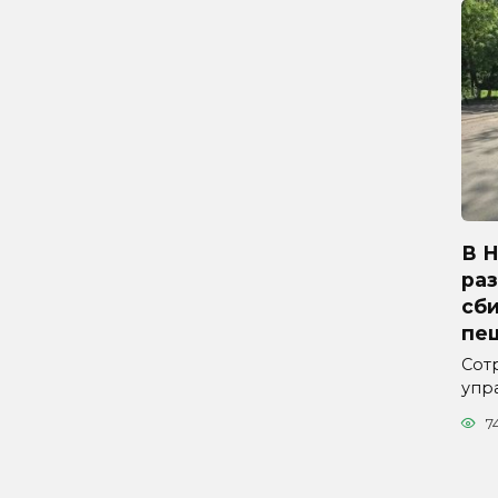
В 
ра
сб
пе
Сот
упр
7