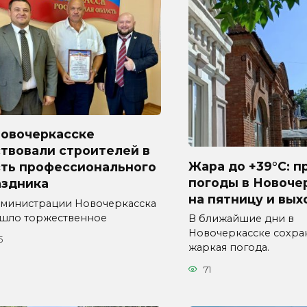
Новочеркасске
твовали строителей в
Жара до +39°C: п
сть профессионального
погоды в Новоче
аздника
на пятницу и вы
дминистрации Новочеркасска
шло торжественное
В ближайшие дни в
Новочеркасске сохра
5
жаркая погода.
71