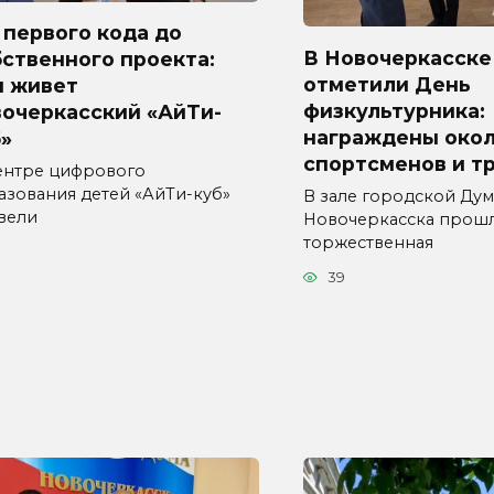
первого кода до
В Новочеркасске
ственного проекта:
отметили День
м живет
физкультурника:
вочеркасский «АйТи-
награждены окол
»
спортсменов и т
ентре цифрового
азования детей «АйТи-куб»
В зале городской Ду
вели
Новочеркасска прош
торжественная
3
39