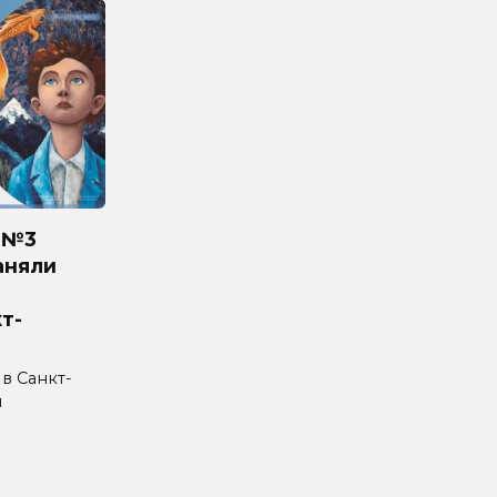
 №3
аняли
т-
 в Санкт-
л