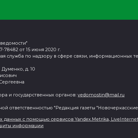
 ведомости"
78482 от 15 июня 2020 г.
ая служба по надзору в сфере связи, информационных т
 Думенко, д. 10
рисович
 Сергеевна
ра и государственных органов:
vedomostin@mail.ru
ной ответственностью "Редакция газеты "Новочеркасские
данных с помощью сервисов Yandex.Metrika, LiveInternet, 
ащиты информации