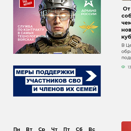
От 
соб
че
но
куб
В Ц
обр
под
1
Пн
Вт
Ср
Чт
Пт
Сб
Вс