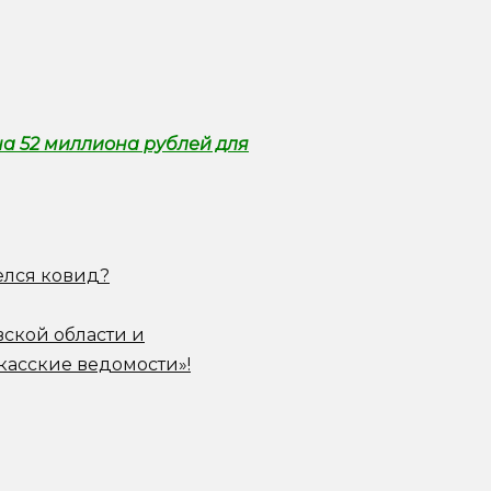
а 52 миллиона рублей для
елся ковид?
вской области и
касские ведомости»!