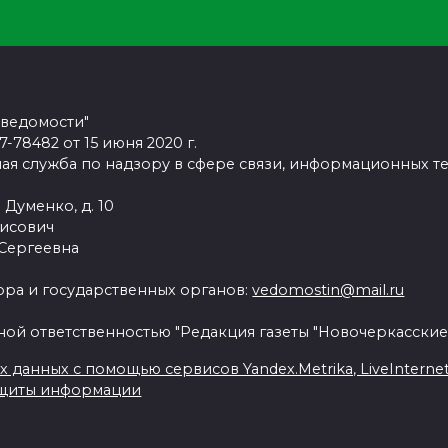
 ведомости"
78482 от 15 июня 2020 г.
ая служба по надзору в сфере связи, информационных т
 Думенко, д. 10
рисович
 Сергеевна
ра и государственных органов:
vedomostin@mail.ru
ной ответственностью "Редакция газеты "Новочеркасские
данных с помощью сервисов Yandex.Metrika, LiveInternet, 
ащиты информации