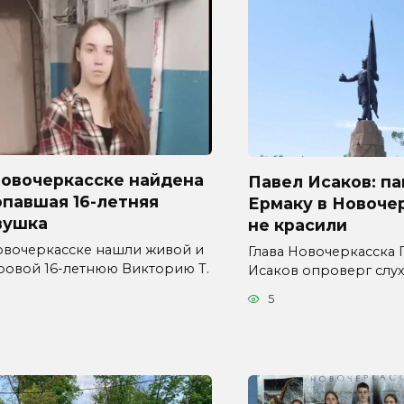
Новочеркасске найдена
Павел Исаков: п
павшая 16-летняя
Ермаку в Новоче
вушка
не красили
овочеркасске нашли живой и
Глава Новочеркасска 
ровой 16-летнюю Викторию Т.
Исаков опроверг слух
5