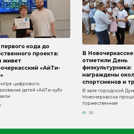
первого кода до
В Новочеркасске
ственного проекта:
отметили День
м живет
физкультурника:
вочеркасский «АйТи-
награждены окол
»
спортсменов и т
ентре цифрового
азования детей «АйТи-куб»
В зале городской Ду
вели
Новочеркасска прош
торжественная
7
50