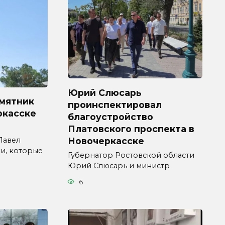
Юрий Слюсарь
амятник
проинспектировал
ркасске
благоустройство
Платовского проспекта в
Новочеркасске
Павел
и, которые
Губернатор Ростовской области
Юрий Слюсарь и министр
6