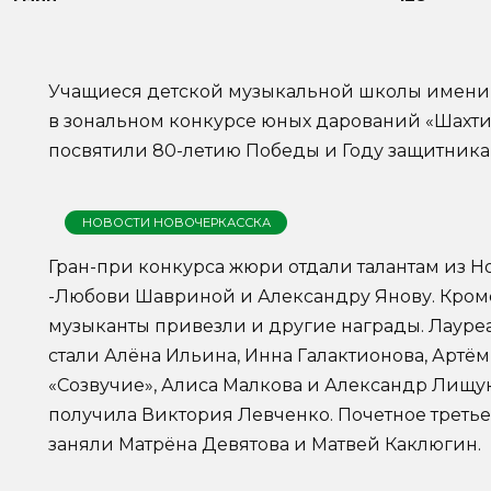
Учащиеся детской музыкальной школы имени 
в зональном конкурсе юных дарований «Шахтин
посвятили 80-летию Победы и Году защитника 
НОВОСТИ НОВОЧЕРКАССКА
Гран-при конкурса жюри отдали талантам из Н
-Любови Шавриной и Александру Янову. Кроме 
музыканты привезли и другие награды. Лауреа
стали Алёна Ильина, Инна Галактионова, Артём
«Созвучие», Алиса Малкова и Александр Лищук.
получила Виктория Левченко. Почетное третье
заняли Матрёна Девятова и Матвей Каклюгин.