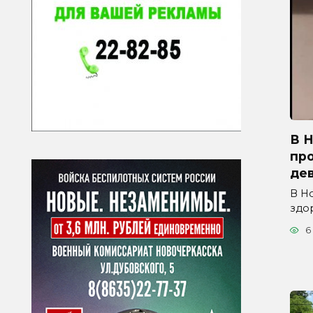
В 
про
де
В Н
здо
6