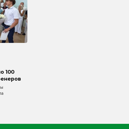
о 100
ренеров
мы
ла