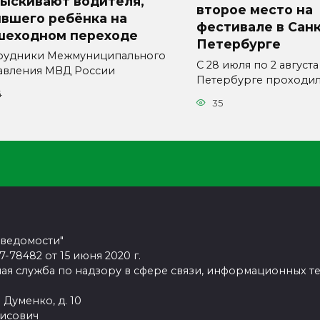
зыскивают водителя,
второе место на
ившего ребёнка на
фестивале в Санк
шеходном переходе
Петербурге
рудники Межмуниципального
С 28 июля по 2 августа
авления МВД России
Петербурге проходи
4
35
 ведомости"
78482 от 15 июня 2020 г.
ая служба по надзору в сфере связи, информационных т
 Думенко, д. 10
рисович