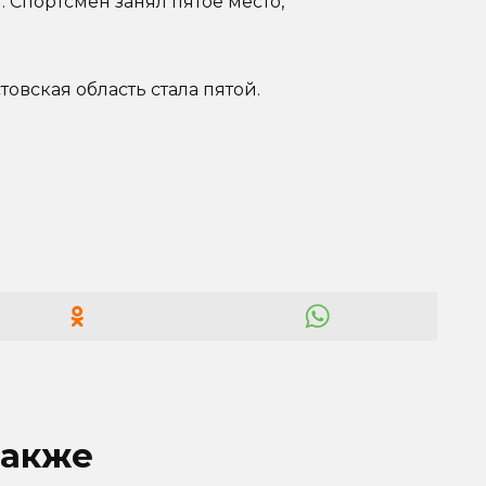
. Спортсмен занял пятое место,
овская область стала пятой.
также