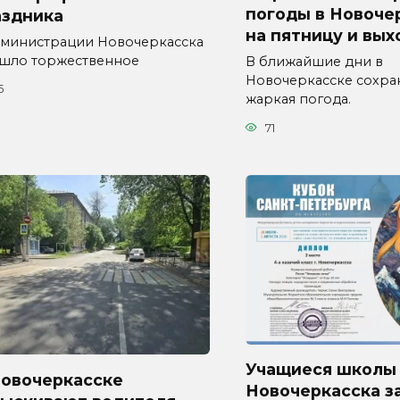
погоды в Новоче
аздника
на пятницу и вы
дминистрации Новочеркасска
шло торжественное
В ближайшие дни в
Новочеркасске сохра
5
жаркая погода.
71
Учащиеся школы
Новочеркасске
Новочеркасска з