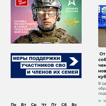
От 
соб
че
но
куб
В Ц
обр
под
1
Пн
Вт
Ср
Чт
Пт
Сб
Вс