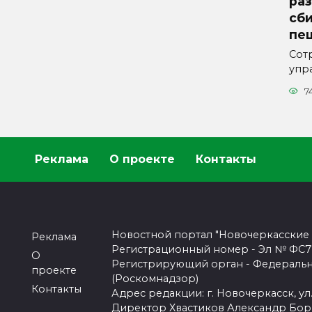
ра
сб
пе
Сот
упр
7
Реклама
О проекте
Контакты
Новостной портал "Новочеркасские
Реклама
Регистрационный номер - Эл № ФС77-
О
Регистрирующий орган - Федеральн
проекте
(Роскомнадзор)
Контакты
Адрес редакции: г. Новочеркасск, ул.
Директор Хвастиков Александр Бо