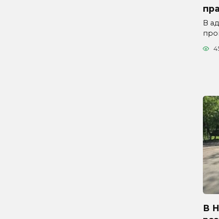
пр
В а
про
4
В 