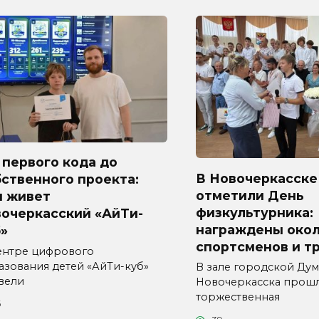
первого кода до
В Новочеркасске
ственного проекта:
отметили День
м живет
физкультурника:
вочеркасский «АйТи-
награждены окол
»
спортсменов и т
ентре цифрового
азования детей «АйТи-куб»
В зале городской Ду
вели
Новочеркасска прош
торжественная
6