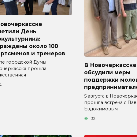
Новочеркасске
метили День
культурника:
граждены около 100
ортсменов и тренеров
але городской Думы
В Новочеркасске
очеркасска прошла
обсудили меры
жественная
поддержки моло
4
предпринимател
5 августа в Новочерка
прошла встреча с Па
Евдокимовым
32