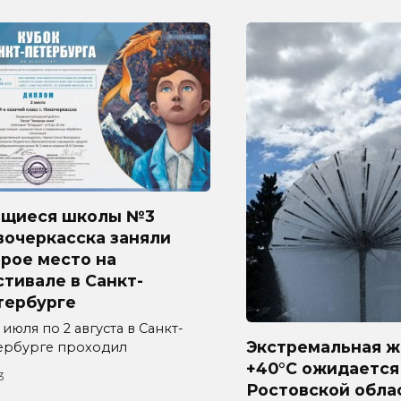
ащиеся школы №3
вочеркасска заняли
рое место на
тивале в Санкт-
тербурге
 июля по 2 августа в Санкт-
Экстремальная ж
ербурге проходил
+40°C ожидается
3
Ростовской обла