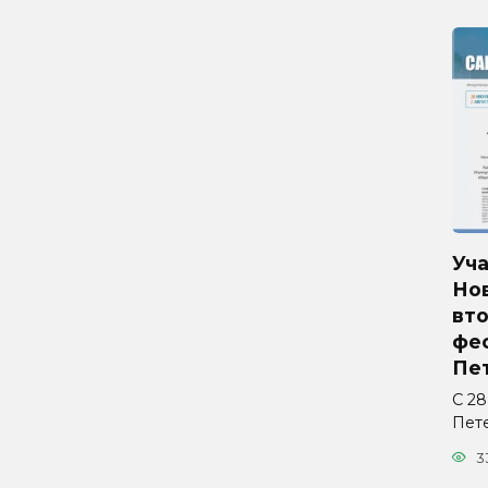
Уч
Но
вто
фес
Пе
С 28
Пет
3