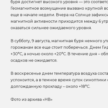
буря достигнет высокого уровня — это соответ
Геомагнитное возмущение вызвано крупной в
еще в начале недели. Вчера на Солнце зафикс
магнитной активности приходится между 6 утр
оказаться сильнее ожидаемого уровня.
В субботу, 9 августа, магнитная буря немного 
горожанам все еще стоит поберечься. Днем Ги
+30°С, а ночью около +20°С. В течение дня – обл
осадков не ожидается.
В воскресенье днем температура воздуха соста
успокоится, а в темное время суток синоптик
долгожданную прохладу – около +18°С.
Фото из архива «НВ»