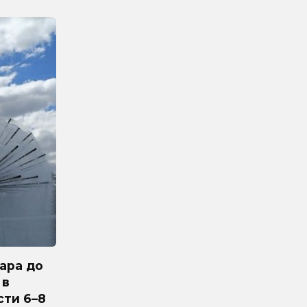
ара до
 в
сти 6–8