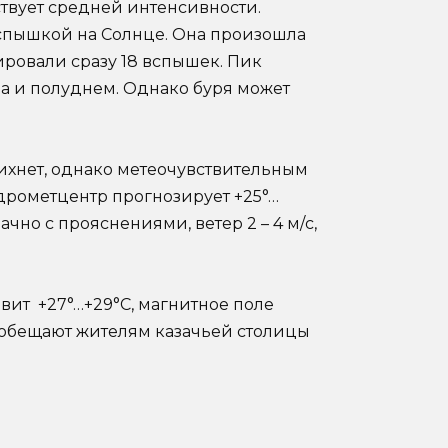
ствует средней интенсивности.
спышкой на Солнце. Она произошла
ировали сразу 18 вспышек. Пик
а и полуднем. Однако буря может
утихнет, однако метеочувствительным
дрометцентр прогнозирует +25°…
ачно с прояснениями, ветер 2 – 4 м/с,
вит +27°…+29°С, магнитное поле
и обещают жителям казачьей столицы