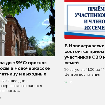
В Новочеркасске
состоится прием
участников СВО и
а до +39°C: прогноз
семей
годы в Новочеркасске
20 августа с 11.00 до 1
пятницу и выходные
Центре воспитания
лижайшие дни в
15
очеркасске сохранится
кая погода.
8