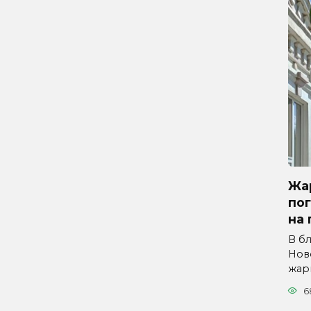
Жар
по
на 
В б
Нов
жар
6