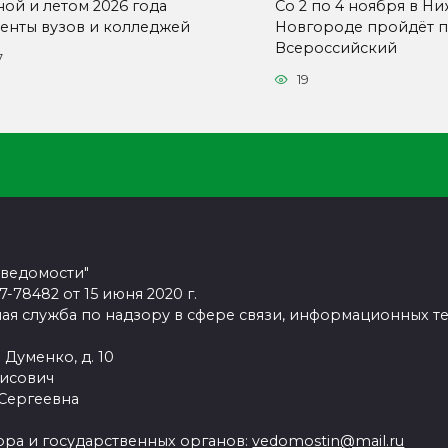
ной и летом 2026 года
Со 2 по 4 ноября в Н
денты вузов и колледжей
Новгороде пройдёт п
Всероссийский
7
19
 ведомости"
78482 от 15 июня 2020 г.
ая служба по надзору в сфере связи, информационных т
 Думенко, д. 10
рисович
 Сергеевна
ра и государственных органов:
vedomostin@mail.ru