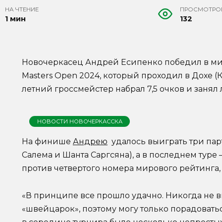
НА ЧТЕНИЕ
ПРОСМОТРО
1 мин
132
Новочеркасец Андрей Есипенко победил в ми
Masters Open 2024, который проходил в Дохе (К
летний гроссмейстер набрал 7,5 очков и зан
НОВОСТИ НОВОЧЕРКАССКА
На финише
Андрею
удалось выиграть три пар
Салема и Шанта Саргсяна), а в последнем туре
против четвертого номера мирового рейтинга
«В принципе все прошло удачно. Никогда не 
«швейцарок», поэтому могу только порадоватьс