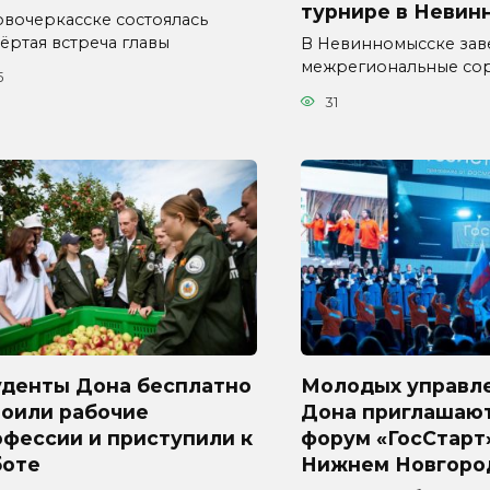
турнире в Невин
овочеркасске состоялась
ёртая встреча главы
В Невинномысске за
межрегиональные со
5
31
уденты Дона бесплатно
Молодых управл
воили рабочие
Дона приглашают
фессии и приступили к
форум «ГосСтарт
боте
Нижнем Новгоро