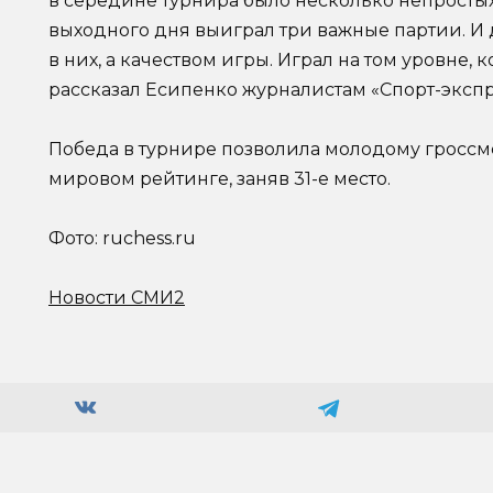
в середине турнира было несколько непростых 
выходного дня выиграл три важные партии. И
в них, а качеством игры. Играл на том уровне, 
рассказал Есипенко журналистам «Спорт-экспр
Победа в турнире позволила молодому гроссме
мировом рейтинге, заняв 31-е место.
Фото: ruchess.ru
Новости СМИ2