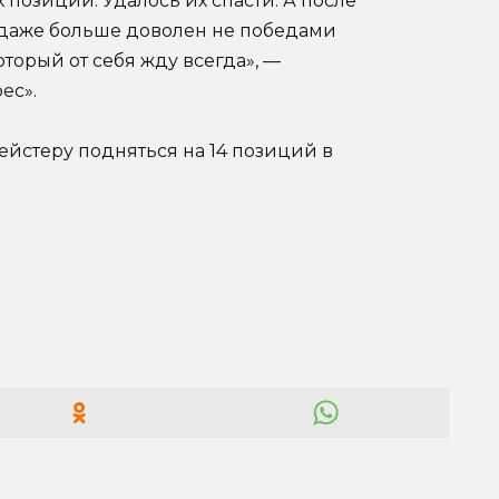
позиций. Удалось их спасти. А после
 даже больше доволен не победами
который от себя жду всегда», —
ес».
йстеру подняться на 14 позиций в