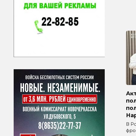
Ак
по
по
На
В Р
фро