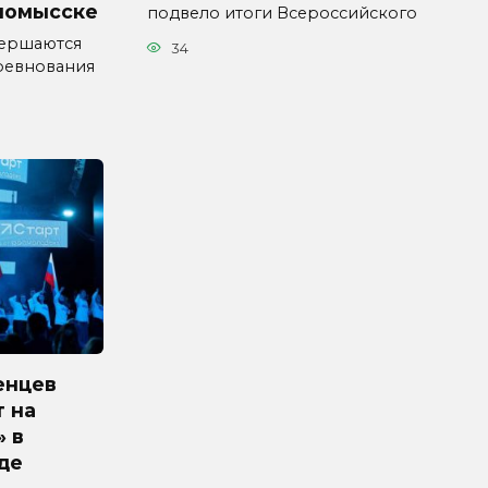
номысске
подвело итоги Всероссийского
вершаются
34
ревнования
енцев
 на
» в
де