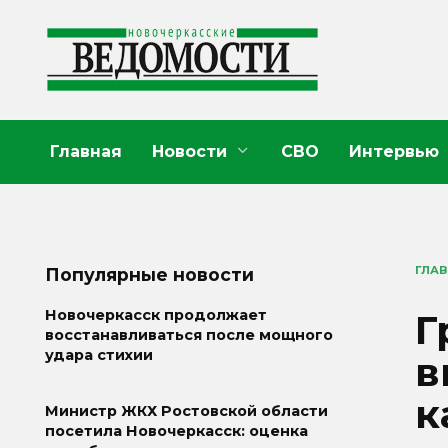
Перейти
к
содержанию
Главная
Новости
СВО
Интервью
ГЛА
Популярные новости
Г
Новочеркасск продолжает
восстанавливаться после мощного
удара стихии
в
к
Министр ЖКХ Ростовской области
посетила Новочеркасск: оценка