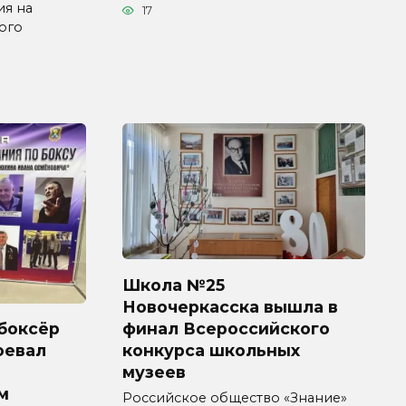
ия на
17
ого
Школа №25
Новочеркасска вышла в
финал Всероссийского
боксёр
конкурса школьных
оевал
музеев
м
Российское общество «Знание»