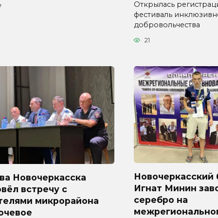
Открылась регистрац
7
фестиваль инклюзивн
добровольчества
21
Новочеркасский 
ава Новочеркасска
Игнат Минин зав
вёл встречу с
серебро на
телями микрорайона
межрегионально
ючевое