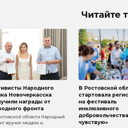
Читайте 
тивисты Народного
В Ростовской об
лка Новочеркасска
стартовала реги
лучили награды от
на фестиваль
родного фронта
инклюзивного
добровольчества
остовской области Народный
чувствую»
нт вручил медали и