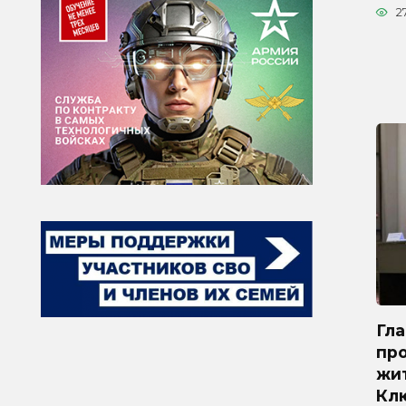
2
Гл
про
жи
Кл