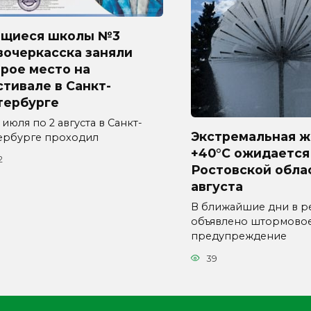
ащиеся школы №3
вочеркасска заняли
рое место на
тивале в Санкт-
тербурге
 июля по 2 августа в Санкт-
Экстремальная ж
ербурге проходил
+40°C ожидается
2
Ростовской обла
августа
В ближайшие дни в р
объявлено штормово
предупреждение
39