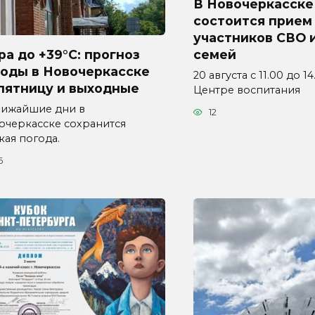
В Новочеркасске
состоится прием
участников СВО и
а до +39°C: прогноз
семей
годы в Новочеркасске
20 августа с 11.00 до 1
пятницу и выходные
Центре воспитания
лижайшие дни в
12
очеркасске сохранится
кая погода.
6