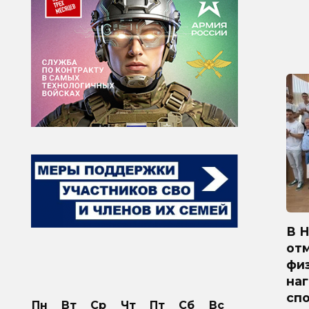
В 
от
физ
на
сп
Пн
Вт
Ср
Чт
Пт
Сб
Вс