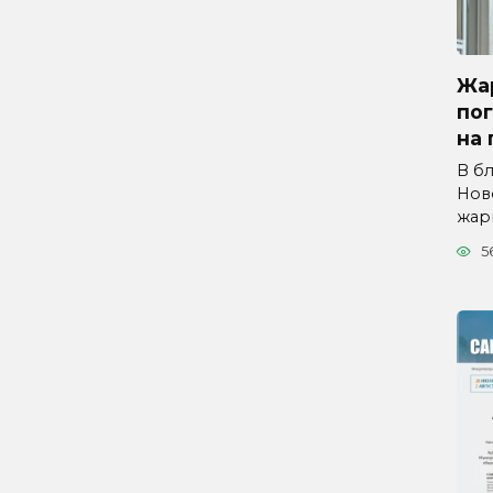
Жар
по
на 
В б
Нов
жар
5