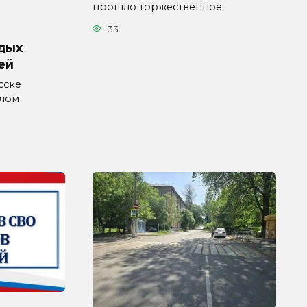
прошло торжественное
33
дых
ей
сске
влом