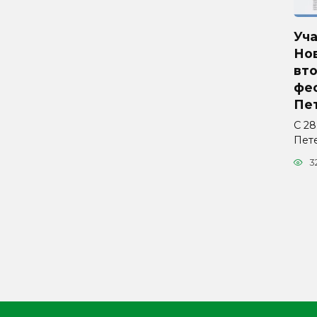
Уч
Но
вто
фес
Пе
С 28
Пет
3