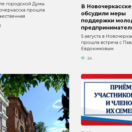
але городской Думы
В Новочеркасске
очеркасска прошла
обсудили меры
жественная
поддержки моло
3
предпринимател
5 августа в Новочерка
прошла встреча с Па
Евдокимовым
24