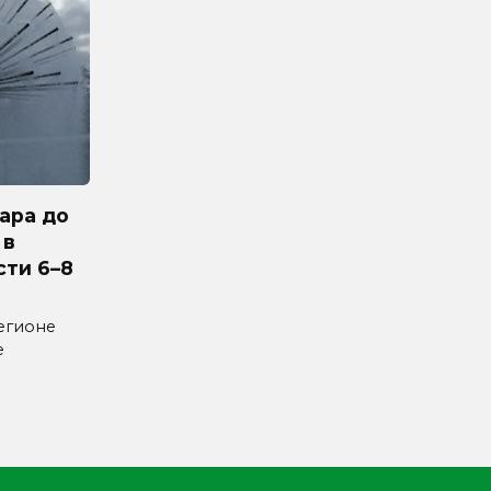
ара до
 в
сти 6–8
егионе
е