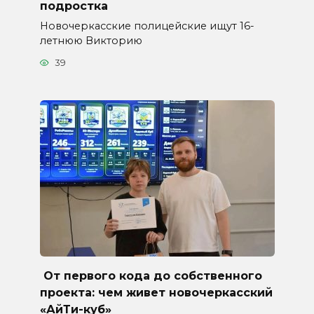
подростка
Новочеркасские полицейские ищут 16-
летнюю Викторию
39
От первого кода до собственного
проекта: чем живет новочеркасский
«АйТи-куб»