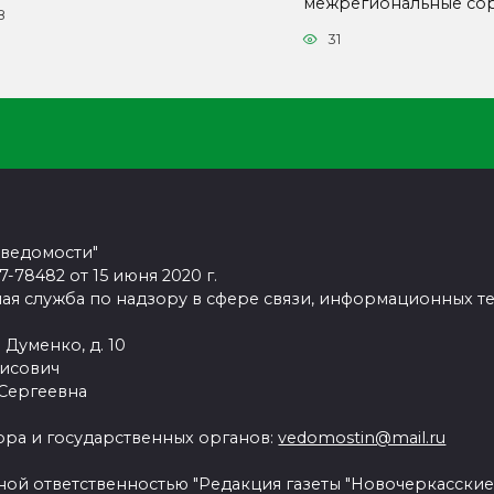
межрегиональные со
8
31
 ведомости"
78482 от 15 июня 2020 г.
ая служба по надзору в сфере связи, информационных т
 Думенко, д. 10
рисович
 Сергеевна
ра и государственных органов:
vedomostin@mail.ru
ной ответственностью "Редакция газеты "Новочеркасские