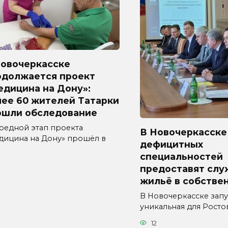
Новочеркасске
одолжается проект
едицина на Дону»:
лее 60 жителей Татарки
ошли обследование
редной этап проекта
В Новочеркасске
дицина на Дону» прошёл в
дефицитных
специальностей
предоставят слу
жильё в собстве
В Новочеркасске зап
уникальная для Росто
12