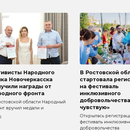
тивисты Народного
В Ростовской об
лка Новочеркасска
стартовала реги
лучили награды от
на фестиваль
родного фронта
инклюзивного
добровольчества
остовской области Народный
чувствую»
нт вручил медали и
Открылась регистрац
3
фестиваль инклюзивн
добровольчества