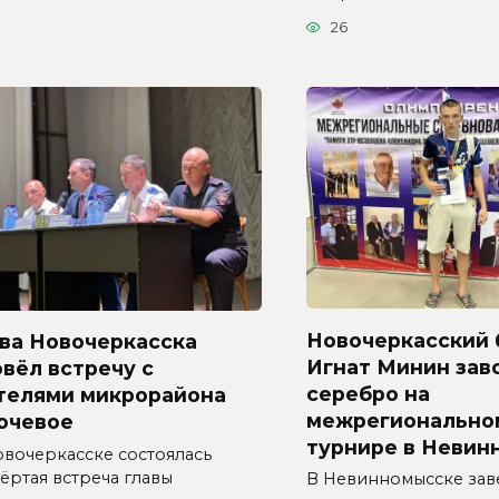
26
Новочеркасский 
ава Новочеркасска
Игнат Минин зав
вёл встречу с
серебро на
телями микрорайона
межрегионально
ючевое
турнире в Невин
овочеркасске состоялась
ёртая встреча главы
В Невинномысске за