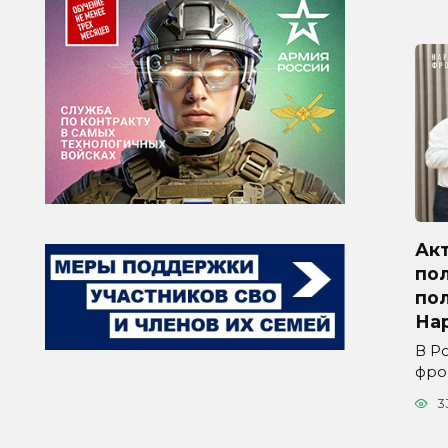
Ак
по
по
На
В Р
фро
3