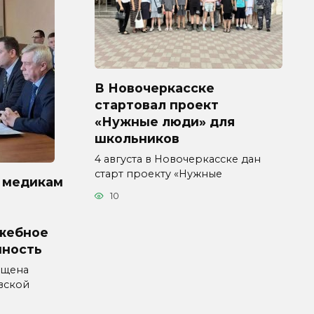
В Новочеркасске
стартовал проект
«Нужные люди» для
школьников
4 августа в Новочеркасске дан
старт проекту «Нужные
 медикам
10
жебное
нность
ущена
вской