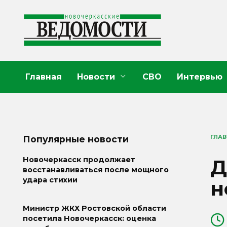
Перейти
к
содержанию
Главная
Новости
СВО
Интервью
ГЛА
Популярные новости
Д
Новочеркасск продолжает
восстанавливаться после мощного
удара стихии
н
Министр ЖКХ Ростовской области
посетила Новочеркасск: оценка