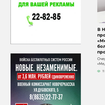
В 
пр
«М
бо
пр
Оче
«Ме
11