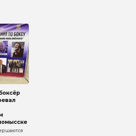
боксёр
оевал
м
номысске
вершаются