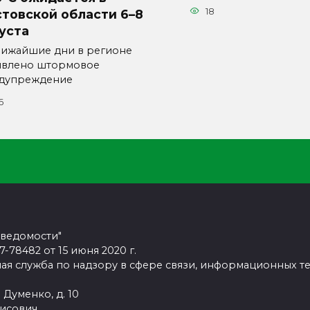
18
товской области 6–8
уста
лижайшие дни в регионе
явлено штормовое
дупреждение
6
 ведомости"
78482 от 15 июня 2020 г.
ая служба по надзору в сфере связи, информационных т
 Думенко, д. 10
рисович