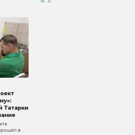
31
роект
ну»:
й Татарки
вание
кта
прошёл в