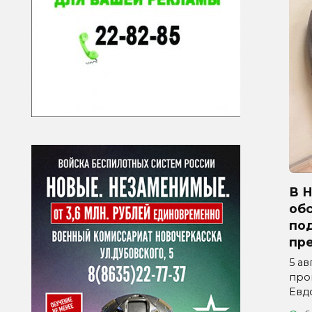
В 
об
по
пр
5 ав
про
Евд