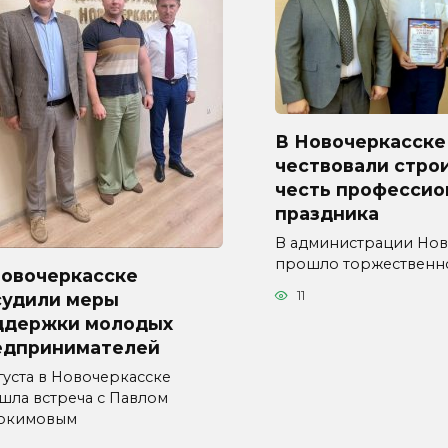
В Новочеркасске
чествовали стро
честь профессио
праздника
В администрации Нов
прошло торжественн
Новочеркасске
11
судили меры
ддержки молодых
едпринимателей
густа в Новочеркасске
шла встреча с Павлом
окимовым