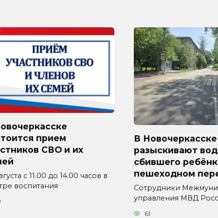
Новочеркасске
стоится прием
В Новочеркасске
стников СВО и их
разыскивают вод
мей
сбившего ребёнк
пешеходном пер
вгуста с 11.00 до 14.00 часов в
тре воспитания
Сотрудники Межмуни
управления МВД Рос
0
61