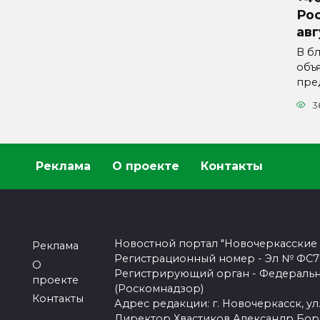
Рос
авг
В б
объ
пре
3
Реклама
О проекте
Контакты
Новостной портал "Новочеркасские
Реклама
Регистрационный номер - Эл № ФС77-
О
Регистрирующий орган - Федеральн
проекте
(Роскомнадзор)
Контакты
Адрес редакции: г. Новочеркасск, ул.
Директор Хвастиков Александр Бо