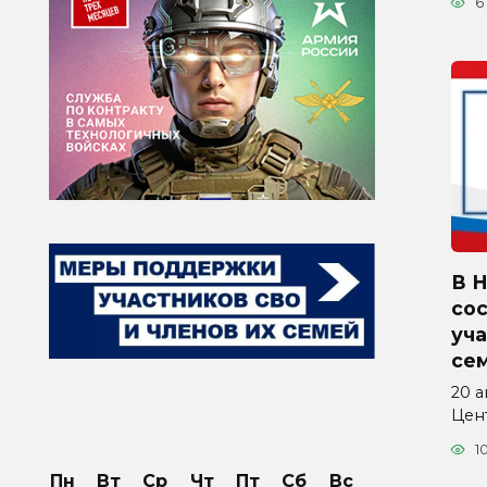
6
В 
со
уча
се
20 а
Цен
1
Пн
Вт
Ср
Чт
Пт
Сб
Вс