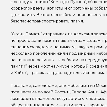
фронта, участники “Команды Путина”, обществ
корреспонденты, артисты и спортсмены собрал
где частицы Вечного огня были перенесены в
безопасно транспортировать пламя.
“Огонь Памяти” отправился из Александровског
не просто дань памяти нашим отцам, дедам, пр
становимся рядом и понимаем, какую огромную
несколько поколений жили под мирным небом.
наши новые регионы – к ребятам на передовую
памяти” через мост на Амуре, который соедин
и Хэйхэ”, – рассказал руководитель Исполком
Поездами, самолетами, автомобилями из Моск
путешествие по всей России, Европе, Азии, Аф
лампадки с пламенем везут артисты, спортсмен
общественные деятели — активисты Народного