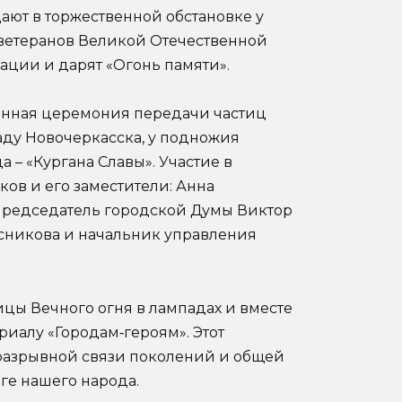
ают в торжественной обстановке у
 ветеранов Великой Отечественной
ации и дарят «Огонь памяти».
венная церемония передачи частиц
аду Новочеркасска, у подножия
 – «Кургана Славы». Участие в
ов и его заместители: Анна
председатель городской Думы Виктор
сникова и начальник управления
цы Вечного огня в лампадах и вместе
иалу «Городам‑героям». Этот
разрывной связи поколений и общей
ге нашего народа.