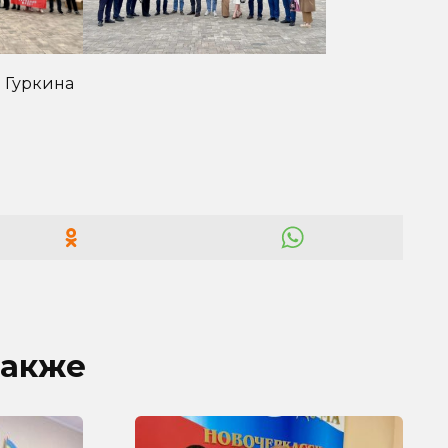
а Гуркина
также