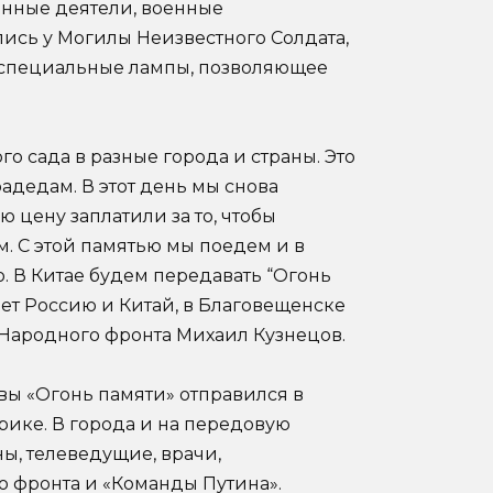
енные деятели, военные
ись у Могилы Неизвестного Солдата,
 специальные лампы, позволяющее
о сада в разные города и страны. Это
адедам. В этот день мы снова
 цену заплатили за то, чтобы
 С этой памятью мы поедем и в
. В Китае будем передавать “Огонь
яет Россию и Китай, в Благовещенске
а Народного фронта Михаил Кузнецов.
вы «Огонь памяти» отправился в
рике. В города и на передовую
ы, телеведущие, врачи,
 фронта и «Команды Путина».