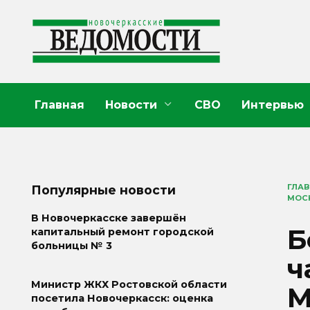
Перейти
к
содержанию
Главная
Новости
СВО
Интервью
ГЛА
Популярные новости
МОС
В Новочеркасске завершён
Б
капитальный ремонт городской
больницы № 3
ч
Министр ЖКХ Ростовской области
М
посетила Новочеркасск: оценка