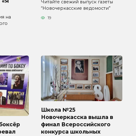
 «Я
Читайте свежий выпуск газеты
“Новочеркасские ведомости”
ия на
19
ого
Школа №25
Новочеркасска вышла в
финал Всероссийского
боксёр
конкурса школьных
оевал