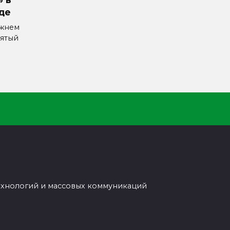
де
ижнем
ятый
ехнологий и массовых коммуникаций