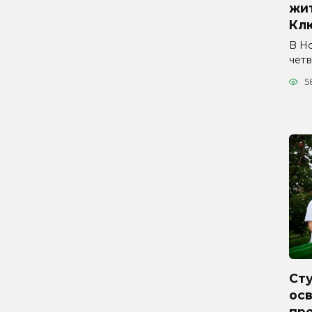
жи
Кл
В Н
четв
5
Ст
ос
про