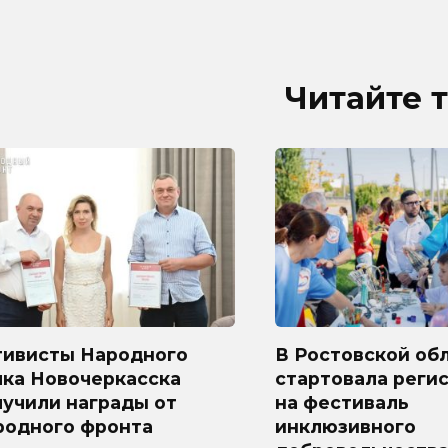
Читайте 
тивисты Народного
В Ростовской об
лка Новочеркасска
стартовала реги
лучили награды от
на фестиваль
родного фронта
инклюзивного