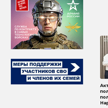
Ак
по
по
На