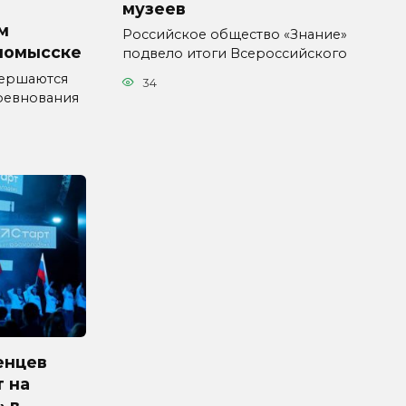
музеев
м
Российское общество «Знание»
номысске
подвело итоги Всероссийского
вершаются
34
ревнования
енцев
 на
» в