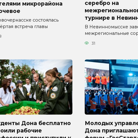
серебро на
телями микрорайона
межрегионально
ючевое
турнире в Невин
овочеркасске состоялась
ёртая встреча главы
В Невинномысске за
межрегиональные со
8
31
уденты Дона бесплатно
Молодых управл
воили рабочие
Дона приглашают
фессии и приступили к
форум «ГосСтарт