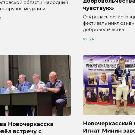
добровольчества
остовской области Народный
чувствую»
нт вручил медали и
Открылась регистрац
9
фестиваль инклюзивн
добровольчества
24
Новочеркасский 
ава Новочеркасска
Игнат Минин зав
вёл встречу с