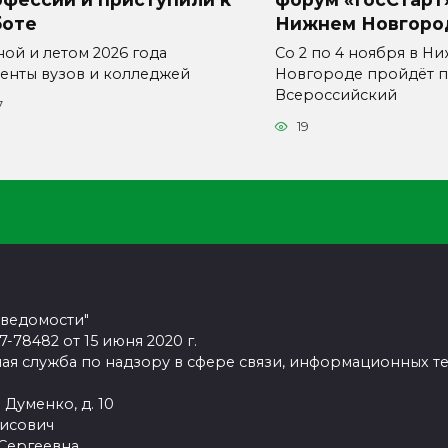
боте
Нижнем Новгоро
ной и летом 2026 года
Со 2 по 4 ноября в Н
денты вузов и колледжей
Новгороде пройдёт п
Всероссийский
7
19
 ведомости"
78482 от 15 июня 2020 г.
ая служба по надзору в сфере связи, информационных т
 Думенко, д. 10
рисович
 Сергеевна