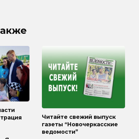
также
ласти
Читайте свежий выпуск
страция
газеты “Новочеркасские
ведомости”