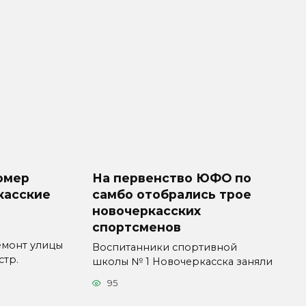
омер
На первенство ЮФО по
касские
самбо отобрались трое
новочеркасских
спортсменов
емонт улицы
Воспитанники спортивной
стр.
школы № 1 Новочеркасска заняли
95