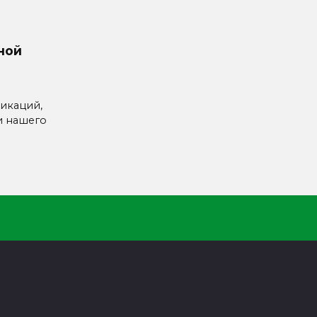
ной
икаций,
и нашего