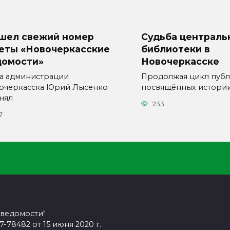
шел свежий номер
Судьба централь
зеты «Новочеркасские
библиотеки в
домости»
Новочеркасске
ва администрации
Продолжая цикл публ
очеркасска Юрий Лысенко
посвящённых истори
нял
233
7
 ведомости"
78482 от 15 июня 2020 г.