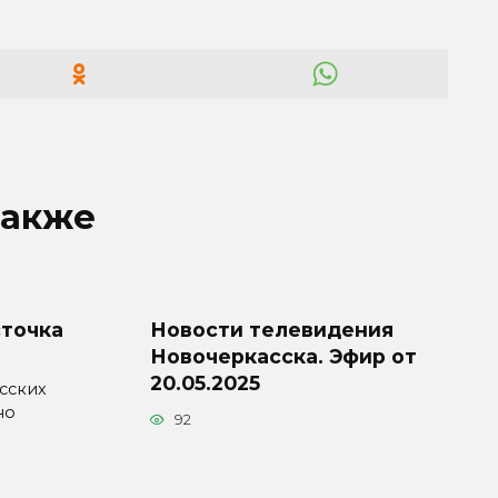
также
сточка
Новости телевидения
Новочеркасска. Эфир от
20.05.2025
сских
но
92