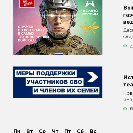
Вы
га
ве
Дес
свид
2
Ис
те
Нов
имя
1
Пн
Вт
Ср
Чт
Пт
Сб
Вс