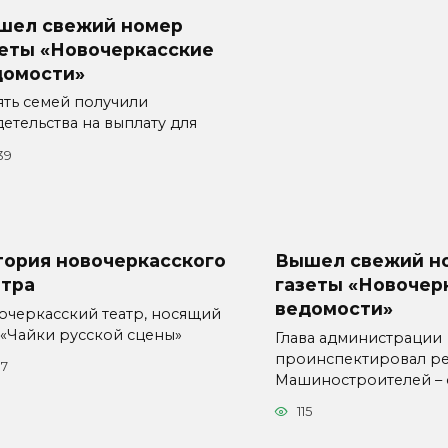
шел свежий номер
зеты «Новочеркасские
домости»
ять семей получили
етельства на выплату для
39
тория новочеркасского
Вышел свежий н
атра
газеты «Новочер
ведомости»
очеркасский театр, носящий
 «Чайки русской сцены»
Глава администрации
проинспектировал р
97
Машиностроителей – 
115