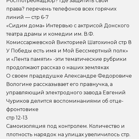
Ростпотребнадзор? где защитить свои
права? перечень телефонов всех горячих
линий — стр 6-7
«Сидим дома» Интервью с актрисой Донского
театра драмы и комедии им. В.Ф.
Комиссаржевской Викторией Шатохиной стр 8
У Победы есть имя и Мой Бессмертный полк»
и «Лента памяти» -эти тематические рубрики
продолжают рассказ о наших земляках
О своем прадедушке Александре Федоровиче
Вологине рассказывает его правнучка, а
управляющий электродного завода Евгений
Чуриков делится воспоминаниями об отце-
фронтовике
стр 12-13
Самоизоляция под контролем. Количество и
плотность нарядок на улицах увеличилось стр.