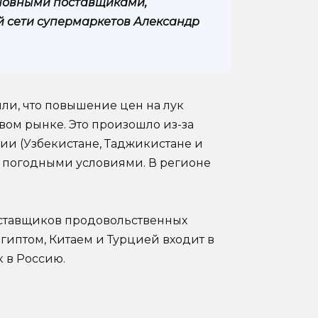
сновными поставщиками,
й сети супермаркетов Александр
и, что повышение цен на лук
ом рынке. Это произошло из-за
ии (Узбекистане, Таджикистане и
 с погодными условиями. В регионе
ставщиков продовольственных
Египтом, Китаем и Турцией входит в
к в Россию.