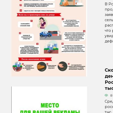
В Р
про
зая
сел
рас
что 
уви
деф
Ско
ден
Рос
тыс
8
Сре
росс
тыс.