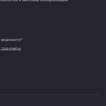
ехнологий и массовых коммуникаций
 ведомости"
top.mail.ru