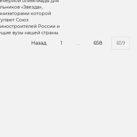
енерной олимпиады для
льников «Звезда»,
анизаторами которой
тупают Союз
иностроителей России и
ущие вузы нашей страны.
инация
Назад
1
…
658
659
исей