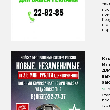
сви
про
пои
Рез
под
порт
Кто
Ин
дл
вы
за
12
Ста
про
тур