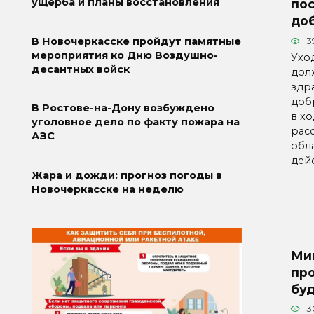
ущерба и планы восстановления
по
до
В Новочеркасске пройдут памятные
3
мероприятия ко Дню Воздушно-
Ухо
десантных войск
дол
здр
доб
В Ростове-на-Дону возбуждено
в х
уголовное дело по факту пожара на
рас
АЗС
обл
дей
Жара и дожди: прогноз погоды в
Новочеркасске на неделю
Ми
про
бу
3