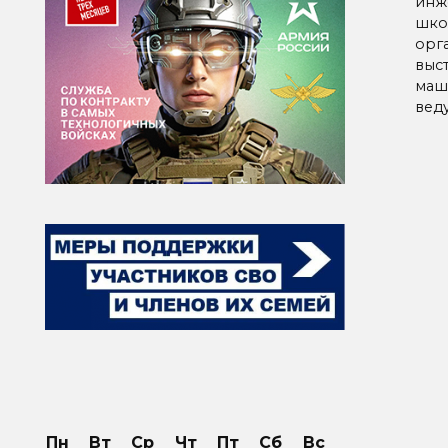
инж
шко
орг
выс
маш
вед
Паг
зап
Пн
Вт
Ср
Чт
Пт
Сб
Вс