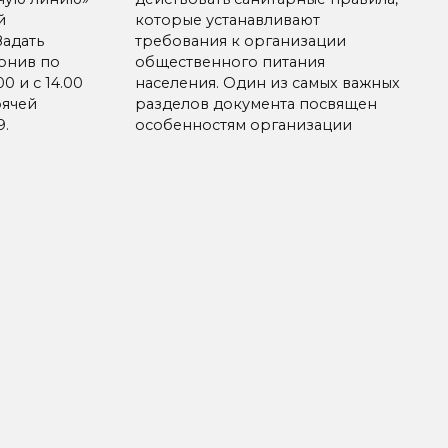
й
которые устанавливают
Задать
требования к организации
онив по
общественного питания
00 и с 14.00
населения. Один из самых важных
рячей
разделов документа посвящен
9.
особенностям организации