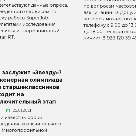
детельствуют данные опроса,
по вопросам массово
ведённого сервисом по
вакцинации на Дону. 
ску работы SuperJob.
вопросы можно, позв
ультатами исследования
телефону с 9.00 до 13.
елился информационный
до 18.00. Телефон «го
ал RT.
линии»: 8 928 120 39 4
 заслужит «Звезду»?
женерная олимпиада
я старшеклассников
ходит на
ключительный этап
25.01.2021
ли известны сроки
ведения заключительного
а Многопрофильной