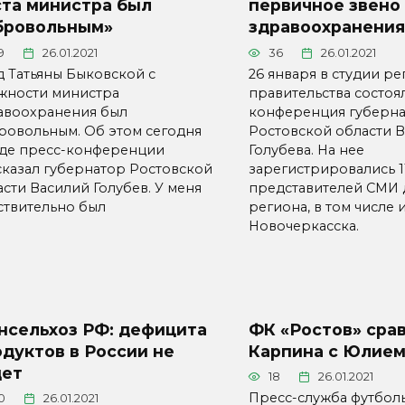
ста министра был
первичное звено
бровольным»
здравоохранения
9
26.01.2021
36
26.01.2021
д Татьяны Быковской с
26 января в студии р
жности министра
правительства состоя
авоохранения был
конференция губерн
ровольным. Об этом сегодня
Ростовской области 
оде пресс-конференции
Голубева. На нее
сказал губернатор Ростовской
зарегистрировались 1
асти Василий Голубев. У меня
представителей СМИ 
ствительно был
региона, в том числе 
Новочеркасска.
нсельхоз РФ: дефицита
ФК «Ростов» сра
дуктов в России не
Карпина с Юлие
дет
18
26.01.2021
Пресс-служба футбол
0
26.01.2021