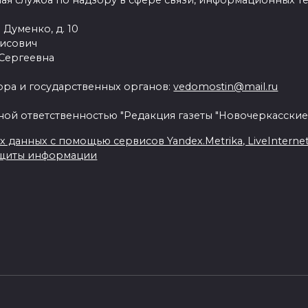
ая служба по надзору в сфере связи, информационных т
 Думенко, д. 10
рисович
 Сергеевна
ра и государственных органов:
vedomostin@mail.ru
ной ответственностью "Редакция газеты "Новочеркасские
данных с помощью сервисов Yandex.Metrika, LiveInternet, 
ащиты информации