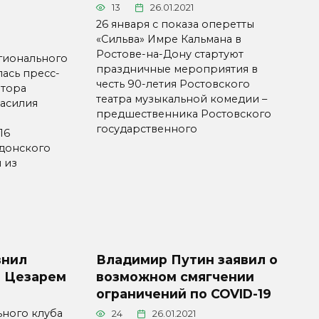
13
26.01.2021
26 января с показа оперетты
«Сильва» Имре Кальмана в
Ростове-на-Дону стартуют
егионального
праздничные мероприятия в
лась пресс-
честь 90-летия Ростовского
атора
театра музыкальной комедии –
Василия
предшественника Ростовского
государственного
16
донского
и из
внил
Владимир Путин заявил о
м Цезарем
возможном смягчении
ограничений по COVID-19
ьного клуба
24
26.01.2021