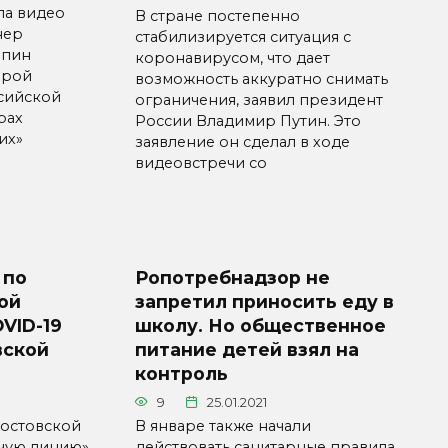
ла видео
В стране постепенно
нер
стабилизируется ситуация с
рпин
коронавирусом, что дает
орой
возможность аккуратно снимать
сийской
ограничения, заявил президент
рах
России Владимир Путин. Это
их»
заявление он сделал в ходе
видеовстречи со
 по
Ропотребнадзор не
ой
запретил приносить еду в
VID-19
школу. Но общественное
вской
питание детей взял на
контроль
9
25.01.2021
Ростовской
В январе также начали
ячую линию»
действовать санитарные правила,