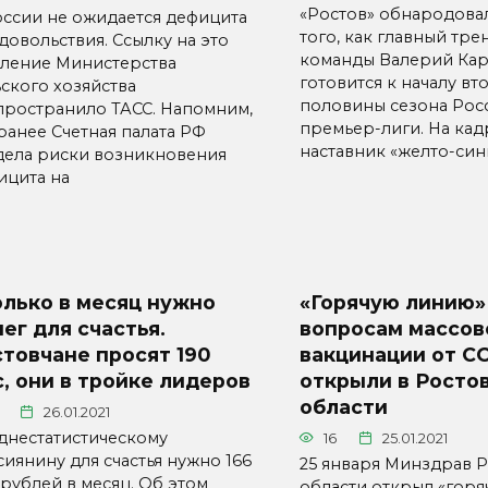
«Ростов» обнародова
оссии не ожидается дефицита
того, как главный тре
довольствия. Ссылку на это
команды Валерий Ка
вление Министерства
готовится к началу вт
ьского хозяйства
половины сезона Рос
пространило ТАСС. Напомним,
премьер-лиги. На кад
ранее Счетная палата РФ
наставник «желто-син
дела риски возникновения
ицита на
лько в месяц нужно
«Горячую линию»
ег для счастья.
вопросам массов
товчане просят 190
вакцинации от CО
, они в тройке лидеров
открыли в Росто
области
26.01.2021
днестатистическому
16
25.01.2021
иянину для счастья нужно 166
25 января Минздрав 
 рублей в месяц. Об этом
области открыл «гор