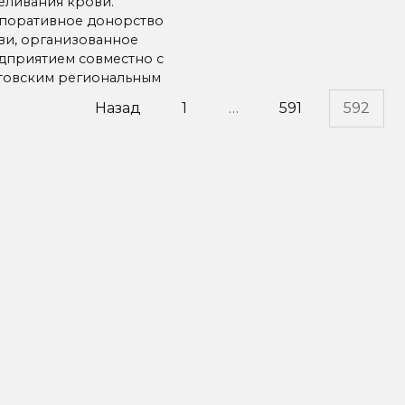
еливания крови.
поративное донорство
ви, организованное
дприятием совместно с
товским региональным
инация
Назад
1
…
591
592
исей