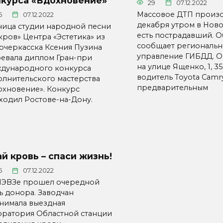
нкурса «Вдохновение»
29
07.12.2022
Массовое ДТП произ
6
07.12.2022
декабря утром в Ново
ница студии народной песни
есть пострадавший. О
кров» Центра «Эстетика» из
сообщает региональн
очеркасска Ксения Пузина
управление ГИБДД. О
оевала диплом Гран-при
на улице Ященко, 1, 3
дународного конкурса
водитель Toyota Camry
олнительского мастерства
предварительным
охновение». Конкурс
ходил Ростове-на-Дону.
й кровь – спаси жизнь!
5
07.12.2022
НЭВЗе прошел очередной
ь донора. Заводчан
нимала выездная
оратория Областной станции