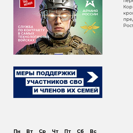
пер
Кор
кро
пре
Рос
Паг
зап
Пн
Вт
Ср
Чт
Пт
Сб
Вс