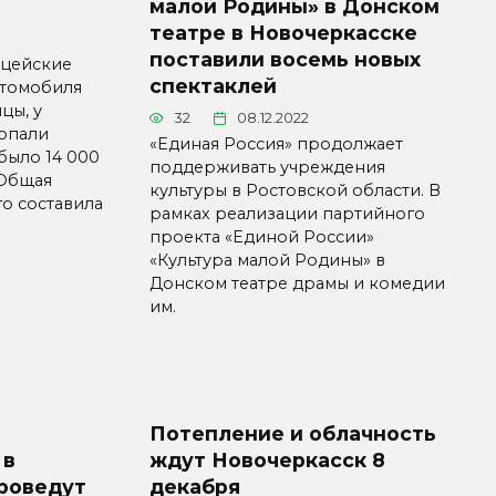
малой Родины» в Донском
театре в Новочеркасске
поставили восемь новых
ицейские
спектаклей
втомобиля
цы, у
32
08.12.2022
ропали
«Единая Россия» продолжает
было 14 000
поддерживать учреждения
 Общая
культуры в Ростовской области. В
о составила
рамках реализации партийного
проекта «Единой России»
«Культура малой Родины» в
Донском театре драмы и комедии
им.
Потепление и облачность
 в
ждут Новочеркасск 8
роведут
декабря