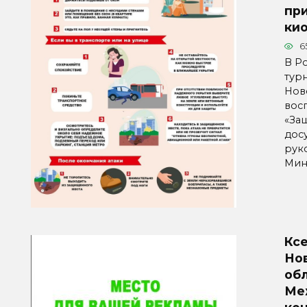
пр
ки
6
В Р
тур
Нов
вос
«За
досу
рук
Мин
Ксе
Но
об
Ме