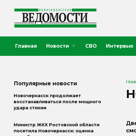
Перейти
к
содержанию
Главная
Новости
СВО
Интервью
ГЛА
Популярные новости
Н
Новочеркасск продолжает
восстанавливаться после мощного
удара стихии
Дв
Министр ЖКХ Ростовской области
смо
посетила Новочеркасск: оценка