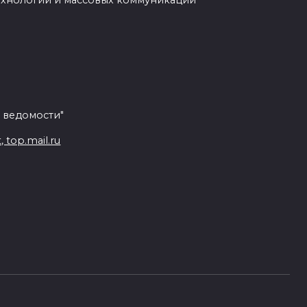
ехнологий и массовых коммуникаций
 ведомости"
top.mail.ru