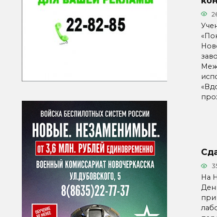
ко
2
Уче
«По
Нов
зав
Меж
исп
«Вд
про
Сда
3
На 
Ден
при
лаб