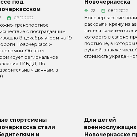
ссе под
Новочеркасска
вочеркасском
22
08.12.2022
Новочеркасские пол
7
08.12.2022
раскрыли кражу из а
ожно-транспортное
жителя казачьей столи
исшествие с пострадавшим
которого в салоне п
изошло 8 декабря утром на 19
портмоне, в котором 
дороги Новочеркасск-
рублей, а также часы.
еноломни. Об этом
стоимость украденног
ормирует региональное
авление ГИБДД. По
дварительным данным, в
00
ые спортсмены
Для детей
вочеркасска стали
военнослужащих
бедителями и
Новочеркасске п