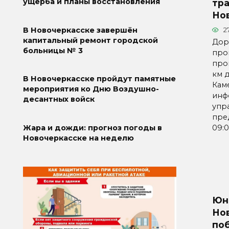
ущерба и планы восстановления
тра
Но
В Новочеркасске завершён
2
капитальный ремонт городской
Дор
больницы № 3
про
про
км 
В Новочеркасске пройдут памятные
Кам
мероприятия ко Дню Воздушно-
инф
десантных войск
упр
пре
09:
Жара и дожди: прогноз погоды в
Новочеркасске на неделю
Юн
Но
по