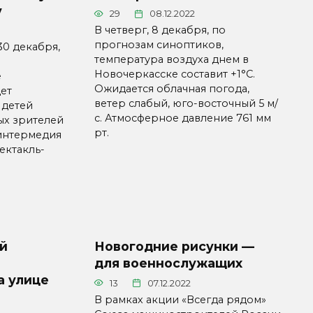
у
29
08.12.2022
В четверг, 8 декабря, по
прогнозам синоптиков,
30 декабря,
температура воздуха днем в
Новочеркасске составит +1°C.
е
Ожидается облачная погода,
ет
ветер слабый, юго-восточный 5 м/
 детей
с. Атмосферное давление 761 мм
х зрителей
рт.
 интермедия
ектакль-
й
Новогодние рисунки —
для военнослужащих
а улице
13
07.12.2022
В рамках акции «Всегда рядом»