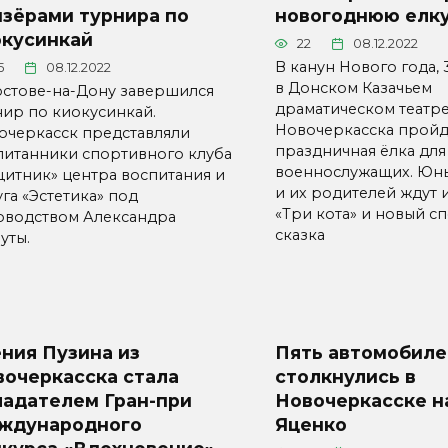
изёрами турнира по
новогоднюю елк
окусинкай
22
08.12.2022
В канун Нового года, 
5
08.12.2022
в Донском Казачьем
остове-на-Дону завершился
драматическом театр
нир по киокусинкай.
Новочеркасска пройд
очеркасск представляли
праздничная ёлка для
питанники спортивного клуба
военнослужащих. Юны
щитник» центра воспитания и
и их родителей ждут
га «Эстетика» под
«Три кота» и новый сп
оводством Александра
сказка
уты.
ния Пузина из
Пять автомобиле
вочеркасска стала
столкнулись в
ладателем Гран-при
Новочеркасске н
ждународного
Яценко