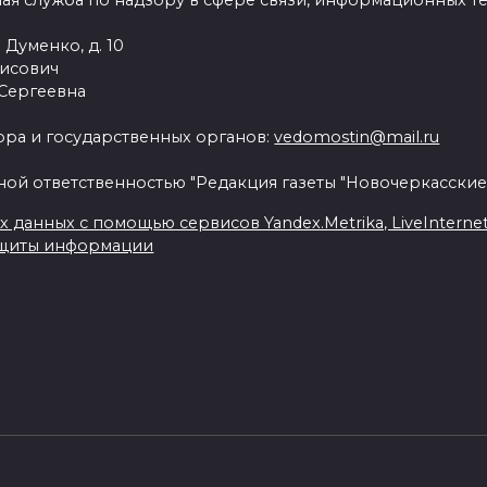
ая служба по надзору в сфере связи, информационных т
 Думенко, д. 10
рисович
 Сергеевна
ра и государственных органов:
vedomostin@mail.ru
ной ответственностью "Редакция газеты "Новочеркасские
данных с помощью сервисов Yandex.Metrika, LiveInternet, 
ащиты информации