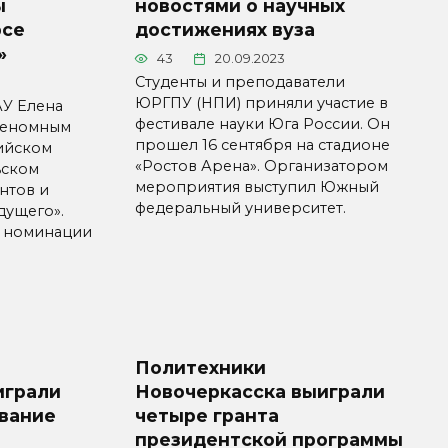
ы
новостями о научных
рсе
достижениях вуза
»
43
20.09.2023
Студенты и преподаватели
ЮРГПУ (НПИ) приняли участие в
АУ Елена
фестивале науки Юга России. Он
геномным
прошел 16 сентября на стадионе
ийском
«Ростов Арена». Организатором
ьском
мероприятия выступил Южный
нтов и
федеральный университет.
дущего».
в номинации
Политехники
играли
Новочеркасска выиграли
ование
четыре гранта
президентской программы