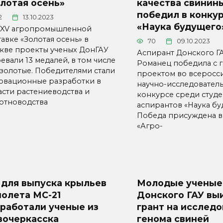
лотая осень»
качества свинин
победил в конку
2
13.10.2023
«Наука будущего
XXV агропромышленной
авке «Золотая осень» в
70
09.10.2023
кве проекты ученых ДонГАУ
Аспирант Донского Г
евали 13 медалей, в том числе
Романец победила с 
 золотые. Победителями стали
проектом во всеросс
овационные разработки в
научно-исследовател
асти растениеводства и
конкурсе среди студе
отноводства
аспирантов «Наука бу
Победа присуждена 
«Агро-
 для выпуска крыльев
Молодые ученые
молета МС-21
Донского ГАУ вы
работали ученые из
грант на исслед
вочеркасска
генома свиней