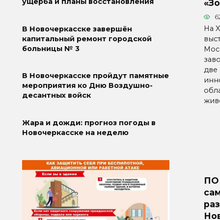
ущерба и планы восстановления
«Зо
6
На 
В Новочеркасске завершён
выст
капитальный ремонт городской
больницы № 3
Мос
заво
две
В Новочеркасске пройдут памятные
инн
мероприятия ко Дню Воздушно-
обл
десантных войск
жив
Жара и дожди: прогноз погоды в
Новочеркасске на неделю
ПО
са
раз
Но