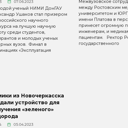
Межвузовское сотруд
3
07.06.2023
между Ростовским м
одой ученый НИМИ ДонГАУ
университетом и ЮРГ
ксандр Ушаков стал призером
имени Платова в пер
российского научного
принесет огромную п
курса на лучшую научную
инженерам, и медикам
оту среди студентов,
пациентам. Ректор Р
ирантов и молодых ученых
государственного
арных вузов. Финал в
инациях «Эксплуатация
мики из Новочеркасска
дали устройство для
лучения «зеленого»
дорода
4
05.04.2023