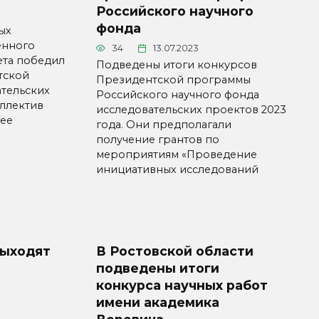
Российского научного
фонда
ых
енного
34
13.07.2023
ета победил
Подведены итоги конкурсов
тской
Президентской программы
тельских
Российского научного фонда
оллектив
исследовательских проектов 2023
нее
года. Они предполагали
получение грантов по
мероприятиям «Проведение
инициативных исследований
выходят
В Ростовской области
подведены итоги
конкурса научных работ
имени академика