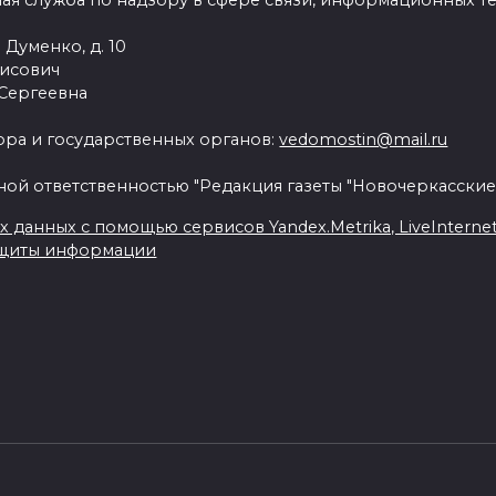
ая служба по надзору в сфере связи, информационных т
 Думенко, д. 10
рисович
 Сергеевна
ра и государственных органов:
vedomostin@mail.ru
ной ответственностью "Редакция газеты "Новочеркасские
данных с помощью сервисов Yandex.Metrika, LiveInternet, 
ащиты информации