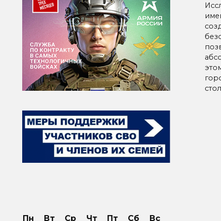
Исс
име
соз
без
поз
абс
это
гор
сто
Паг
зап
Пн
Вт
Ср
Чт
Пт
Сб
Вс