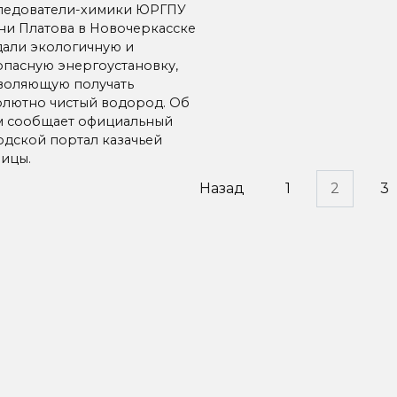
ледователи-химики ЮРГПУ
ни Платова в Новочеркасске
дали экологичную и
опасную энергоустановку,
воляющую получать
олютно чистый водород. Об
м сообщает официальный
одской портал казачьей
лицы.
инация
Назад
1
2
3
исей