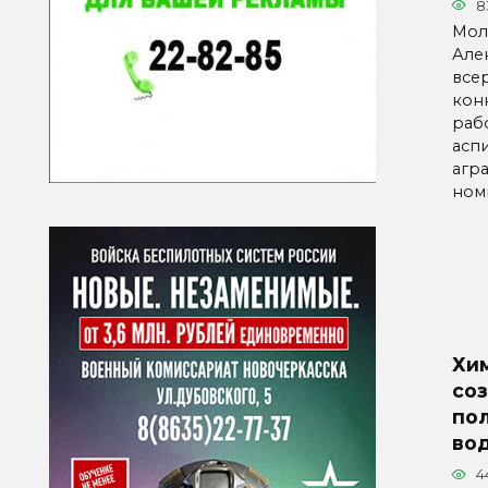
8
Мол
Але
все
кон
раб
асп
агр
ном
Хи
соз
по
во
4