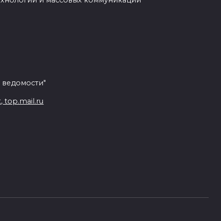
ехнологий и массовых коммуникаций
 ведомости"
top.mail.ru