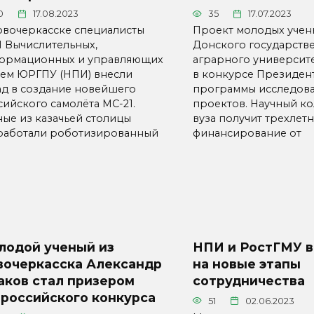
0
17.08.2023
35
17.07.2023
овочеркасске специалисты
Проект молодых учен
 Вычислительных,
Донского государств
ормационных и управляющих
аграрного университ
тем ЮРГПУ (НПИ) внесли
в конкурсе Президен
ад в создание новейшего
программы исследова
сийского самолёта МС-21.
проектов. Научный к
ные из казачьей столицы
вуза получит трехлет
работали роботизированный
финансирование от
лодой ученый из
НПИ и РостГМУ 
вочеркасска Александр
на новые этапы
аков стал призером
сотрудничества
ероссийского конкурса
51
02.06.2023