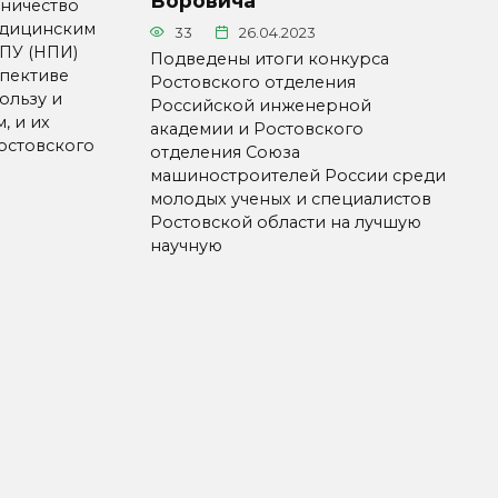
Воровича
ничество
едицинским
33
26.04.2023
ПУ (НПИ)
Подведены итоги конкурса
спективе
Ростовского отделения
ользу и
Российской инженерной
, и их
академии и Ростовского
остовского
отделения Союза
машиностроителей России среди
молодых ученых и специалистов
Ростовской области на лучшую
научную