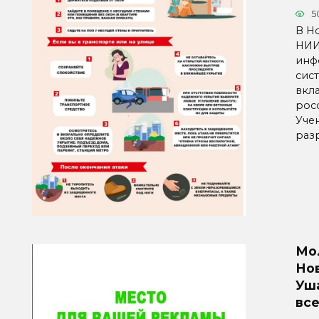
5
В Н
НИИ
инф
сис
вкл
рос
Уче
раз
Мо
Но
Уш
вс