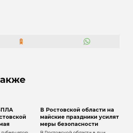
также
БПЛА
В Ростовской области на
стовской
майские праздники усилят
мая
меры безопасности
 губернатор
В Ростовской области в дни