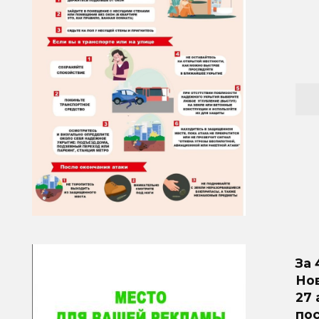
За 
Но
27 
пос