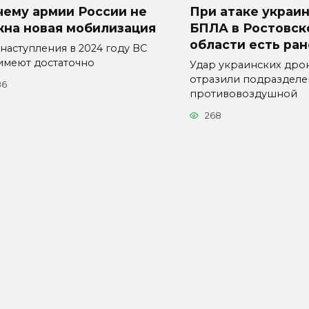
чему армии России не
При атаке украи
жна новая мобилизация
БПЛА в Ростовск
области есть ра
наступления в 2024 году ВС
имеют достаточно
Удар украинских дро
отразили подразделе
86
противовоздушной
268