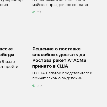
бщил
майских праздников сократят
113
асске
Решение о поставке
Победы
способных достать до
Ростова ракет ATACMS
 9 мая в
принято в США
ет пройти
В США Палатой представителей
принят закон о выделении
217