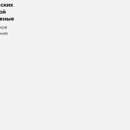
нских
ой
неные
нов
ния