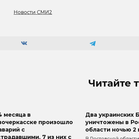
Новости СМИ2
Читайте 
4 месяца в
Два украинских 
вочеркасске произошло
уничтожены в Ро
аварий с
области ночью 2 
традавшими, 7 из них с
В Ростовской области