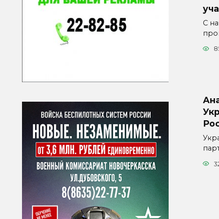
уч
С н
про
8
Ан
Ук
Ро
Укр
пар
3