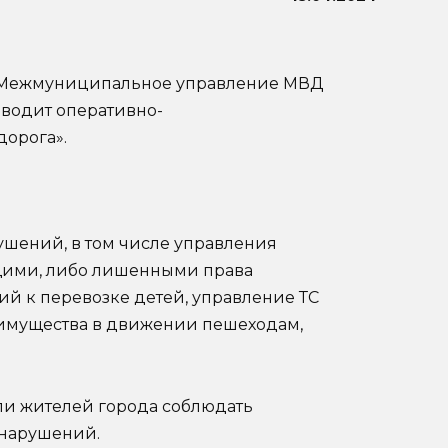
Д Межмуниципальное управление МВД
оводит оперативно-
орога».
ушений, в том числе управления
щими, либо лишенными права
й к перевозке детей, управление ТС
еимущества в движении пешеходам,
и жителей города соблюдать
 нарушений.