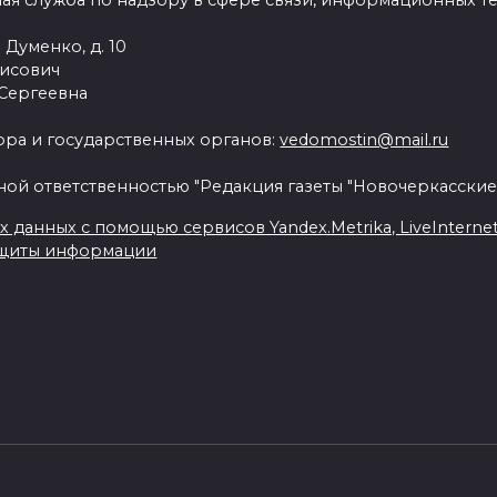
ая служба по надзору в сфере связи, информационных т
 Думенко, д. 10
рисович
 Сергеевна
ра и государственных органов:
vedomostin@mail.ru
ной ответственностью "Редакция газеты "Новочеркасские
данных с помощью сервисов Yandex.Metrika, LiveInternet, 
ащиты информации