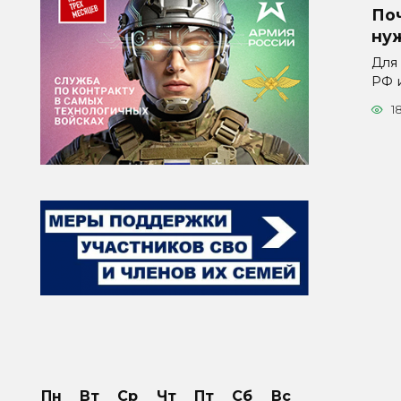
По
ну
Для 
РФ 
1
Пн
Вт
Ср
Чт
Пт
Сб
Вс