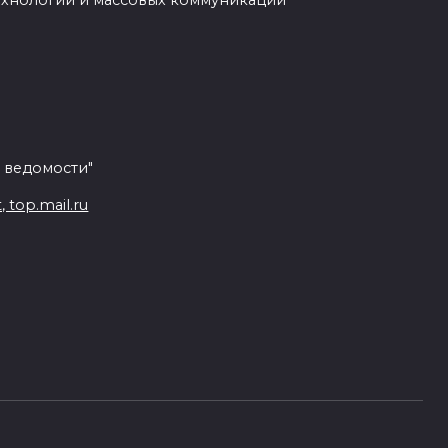
ехнологий и массовых коммуникаций
 ведомости"
top.mail.ru