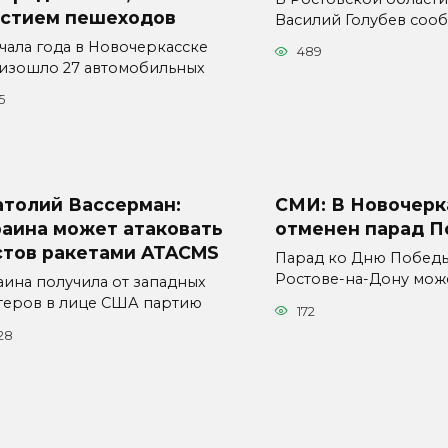
астием пешеходов
Василий Голубев соо
ачала года в Новочеркасске
489
изошло 27 автомобильных
5
атолий Вассерман:
СМИ: В Новочерк
раина может атаковать
отменен парад 
стов ракетами ATACMS
Парад ко Дню Победы
Ростове-на-Дону мож
аина получила от западных
теров в лице США партию
172
28